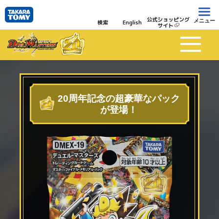
公式ショッピング
メニュー
検索
English
サイト
20周年記念の超豪華なパック
が登場！