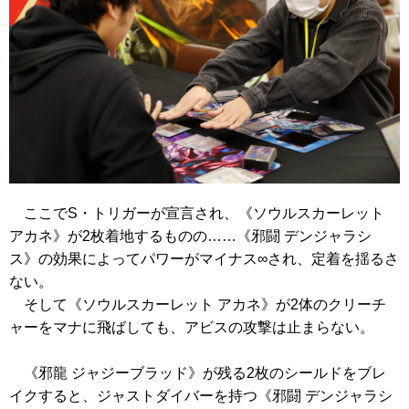
ここでS・トリガーが宣言され、
《ソウルスカーレット
アカネ》
が2枚着地するものの……
《邪闘 デンジャラシ
ス》
の効果によってパワーがマイナス∞され、定着を揺るさ
ない。
そして
《ソウルスカーレット アカネ》
が2体のクリーチ
ャーをマナに飛ばしても、アビスの攻撃は止まらない。
《邪龍 ジャジーブラッド》
が残る2枚のシールドをブレ
イクすると、ジャストダイバーを持つ
《邪闘 デンジャラシ