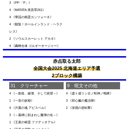
3
《PP-「P」》
4
《MATATA-美吾罪261》
4
《華謡の精霊カンツォーネ》
4
《観覧！ホールインランド・ヘラク
レス》
2
《ソウルスカーレット アカネ》
4
《轟䡛合体 ゴルギーオージャー》
赤点取る太郎
全国大会2025 北海道エリア予選
2ブロック構築
31 クリーチャー
9 呪文その他
4
《～創造、破壊、そして絶望～》
4
《虚ト成リシ古ノ蛇神ノ咆哮》
1
《一音の妖精》
3
《邪心臓の魔法陣》
4
《片翼の魂 アビスベル》
2
《深淵の逆転撃》
3
《～墓碑に刻まれし魔弾の名～》
1
《王座の精霊 ファディオアル》