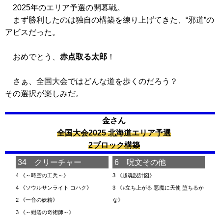
2025年のエリア予選の開幕戦。
まず勝利したのは独自の構築を練り上げてきた、“邪道”の
アビスだった。
おめでとう、
赤点取る太郎
！
さぁ、全国大会ではどんな道を歩くのだろう？
その選択が楽しみだ。
金さん
全国大会2025 北海道エリア予選
2ブロック構築
34 クリーチャー
6 呪文その他
4
《～時空の工兵～》
3
《超魂設計図》
4
《ソウルサンライト コハク》
3
《♪立ち上がる 悪魔に天使 堕ちるか
2
《一音の妖精》
な》
3
《～紺碧の奇術師～》