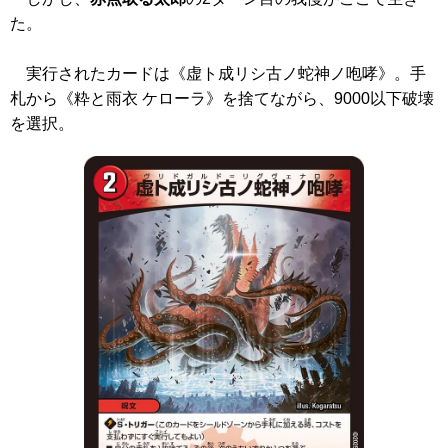
た。
実行されたカードは
《虚ト成リシ古ノ蛇神ノ咆哮》
。手
札から
《粋と雨衣 ケローラ》
を捨てながら、9000以下破壊
を選択。