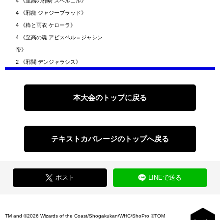
4
《至高の邪騎 スベルニル》
4
《邪龍 ジャジーブラッド》
4
《粋と雨衣 ケローラ》
4
《至高の魂 アビスベル＝ジャシン
帝》
2
《邪闘 デンジャラシス》
本大会のトップに戻る
テキストカバレージのトップへ戻る
ポスト
LINEで送る
TM and ©2026 Wizards of the Coast/Shogakukan/WHC/ShoPro ©TOM