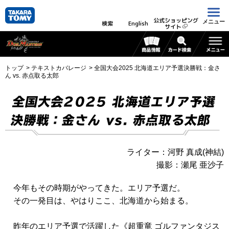
公式ショッピング
メニュー
検索
English
サイト
トップ
テキストカバレージ
全国大会2025 北海道エリア予選決勝戦：金さ
ん vs. 赤点取る太郎
全国大会2025 北海道エリア予選
決勝戦：金さん vs. 赤点取る太郎
ライター：河野 真成(神結)
撮影：瀬尾 亜沙子
今年もその時期がやってきた。エリア予選だ。
その一発目は、やはりここ、北海道から始まる。
昨年のエリア予選で活躍した
《超重竜 ゴルファンタジス