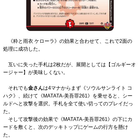
《粋と雨衣 ケローラ》
の効果と合わせて、これで2面の
処理に成功した。
互いに失った手札は2枚だが、展開としては【ゴルギーオ
ージャー】が美味しくない。
それでも
金さん
は4マナからまず
《ソウルサンライト コ
ハク》
、続けて
《MATATA-美吾罪261》
を乗せると、シー
ルドへと攻撃を選択。手札を全て使い切ってのプレイだっ
た。
そして攻撃後の効果で
《MATATA-美吾罪261》
の下にカ
ードを敷くと、次のデッキトップにゲームの行方を懸け
た。