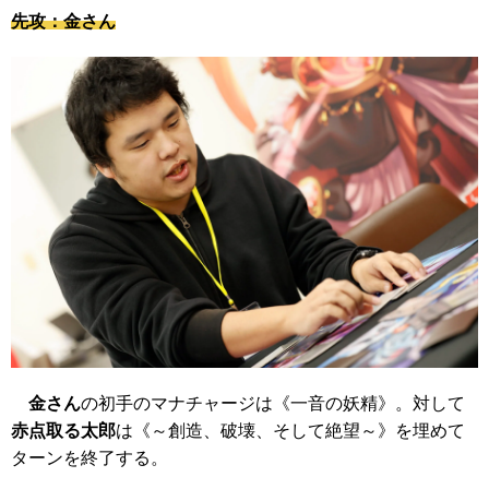
先攻：金さん
金さん
の初手のマナチャージは
《一音の妖精》
。対して
赤点取る太郎
は
《～創造、破壊、そして絶望～》
を埋めて
ターンを終了する。