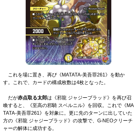
これを場に置き、再び
《MATATA-美吾罪261》
を動か
す。これで、カードの構成枚数は4枚となった。
だが
赤点取る太郎
は
《邪龍 ジャジーブラッド》
を再び召
喚すると、
《至高の邪騎 スベルニル》
を回収。これで
《MA
TATA-美吾罪261》
を対象に。更に先のターンに出していた
方の
《邪龍 ジャジーブラッド》
の攻撃で、G-NEOクリーチ
ャーの解体に成功する。