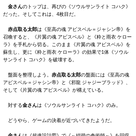
金さん
のトップは、再びの
《ソウルサンライト コハク》
だった。そしてこれは、4枚目だ。
赤点取る太郎
は
《至高の魂 アビスベル＝ジャシン帝》
を
召喚すると、
《片翼の魂 アビスベル》
と
《粋と雨衣 ケロー
ラ》
を手札から切る。このまま
《片翼の魂 アビスベル》
を
蘇生し、更に
《粋と雨衣 ケローラ》
の効果で1体
《ソウル
サンライト コハク》
を破壊する。
盤面を整理しよう。
赤点取る太郎
の盤面には
《至高の魂
アビスベル＝ジャシン帝》
と
《邪龍 ジャジーブラッド》
、
そして
《片翼の魂 アビスベル》
が構えている。
対する
金さん
は
《ソウルサンライト コハク》
のみ。
どうやら、ゲームの決着が近づいてきたようだ。
金さん
は
《超魂設計図》
で
《～紺碧の奇術師～》
を回収