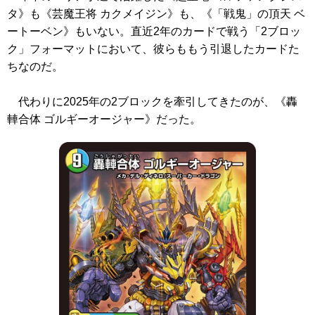
タ》
も
《芸魔王将 カクメイジン》
も、
《「戦鬼」の頂天 ベ
ートーベン》
もいない。直近2年のカードで戦う「2ブロッ
ク」フォーマットにおいて、彼らももう引退したカードた
ちなのだ。
代わりに2025年の2ブロックを牽引してきたのが、
《轟
䡛合体 ゴルギーオージャー》
だった。