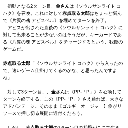
初動となる2ターン目、
金さん
は
《ソウルサンライト コ
ハク》
を召喚。これに対して
赤点取る太郎
はちょっと悩ん
で
《片翼の魂 アビスベル》
を埋めてターンを終了。
アビスが出された直後の
《ソウルサンライト コハク》
に
対して出来ることが少ないのはそうだが、キーカードであ
る
《片翼の魂 アビスベル》
をチャージするという、我慢の
ゲームだ。
赤点取る太郎
「
《ソウルサンライト コハク》
から入ったの
で、速いゲーム仕掛けてくるのかな、と思ったんですよ
ね」
対して3ターン目、、
金さん
は
《PP-「P」》
を召喚して
ターンを終了する。この
《PP-「P」》
さえ通れば、大きな
アドバンテージ。そのまま【ゴルギーオージャー】側がリ
ソースで押し切る展開に近付くだろう。
しかし、
赤点取る太郎
の2ターン目の我慢がここで生き