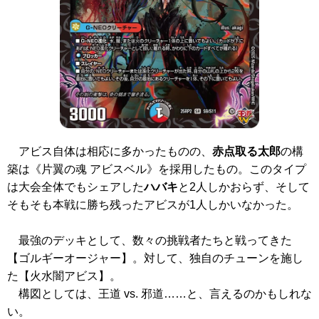
アビス自体は相応に多かったものの、
赤点取る太郎
の構
築は
《片翼の魂 アビスベル》
を採用したもの。このタイプ
は大会全体でもシェアした
ハバキ
と2人しかおらず、そして
そもそも本戦に勝ち残ったアビスが1人しかいなかった。
最強のデッキとして、数々の挑戦者たちと戦ってきた
【ゴルギーオージャー】。対して、独自のチューンを施し
た【火水闇アビス】。
構図としては、王道 vs. 邪道……と、言えるのかもしれな
い。