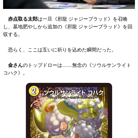
赤点取る太郎
は一旦
《邪龍 ジャジーブラッド》
を召喚
し、墓地肥やしから追加の
《邪龍 ジャジーブラッド》
を回
収する。
恐らく、ここは互いに祈りを込めた瞬間だった。
金さん
のトップドローは……無念の
《ソウルサンライト
コハク》
。