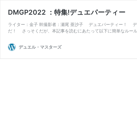
DMGP2022 ：特集!デュエパーティー
ライター：金子 幹撮影者：瀬尾 亜沙子 デュエパーティー！ 
だ！ さっそくだが、本記事を読むにあたって以下に簡単なルール
デュエル・マスターズ