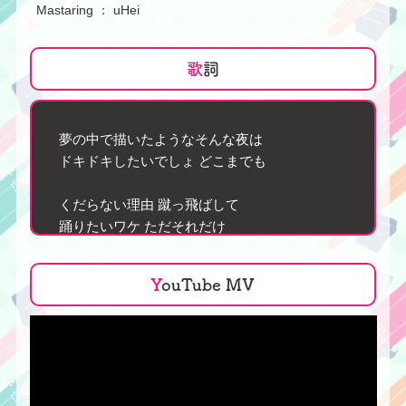
Mastaring ： uHei
歌
詞
夢の中で描いたようなそんな夜は
ドキドキしたいでしょ どこまでも
くだらない理由 蹴っ飛ばして
踊りたいワケ ただそれだけ
うざったい霧晴らして
爆ぜるようなクラップハンズ
Y
ouTube MV
華のフライデー
あなたならどっちかって言えば
甘いサンデー？
ソッコーお会計なんてイヤイヤ
いやいやキャラメルよりもカラメル
苦味から出る 輝ける魔法