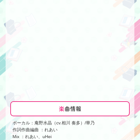
楽
曲情報
ボーカル：庵野水晶（cv.相川 奏多）/華乃
作詞作曲編曲 ：れあい
Mix ：れあい、uHei