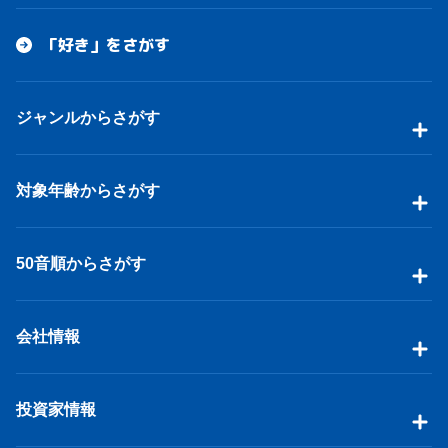
心臓ハイパー揺らすフラッター
○×□感じたいわ
「好き」をさがす
等身大 愛ロニカ 突き刺して
食らい合いたいわけさ
止まれないわ センチアスターナイト
ジャンルからさがす
もっとアガりたいわ
この声が遠く遠く光って届くまで
想像を超えてキミの心まで
対象年齢からさがす
止まれないわ 止まりたくないわ
もっとアガりたいわ
どこまでも遠く遠くわたしが照らすまで
50音順からさがす
会社情報
投資家情報