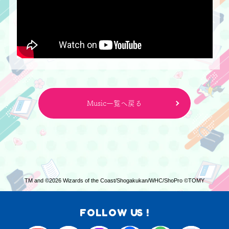
全部合わせて奏でる超理想
今だけは全て大正解
心臓ハイパー揺らすフラッター
○×□感じたいわ
等身大 愛ロニカ 突き刺して
食らい合いたいわけさ
止まれないわ センチアスターナイト
Music一覧へ戻る
きっと刹那の奇跡でも
スポットライトはあたしのもの
ギリギリひとつだけ残ったBB
期待値 可能性 荒唐無稽
ドキドキしたい 祈ったVV
ピース重なって 復活のサイン
TM and ©2026 Wizards of the Coast/Shogakukan/WHC/ShoPro ©TOMY
全身痙攣アバンチュール
FOLLOW US !
よりどりみどり折々の光景