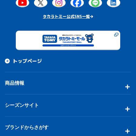
悩む余地はない迷いはない
高鳴る音の鳴る方へ
タカラトミー公式SNS一覧
脳裏ハイパー揺らすフラッター
まばつく視界 フラつく理解
飛び出したハテナの徒然に
意味なんてないのさ
止まれないわ ここから果てるまで
ずっと永遠のレースなら
トップページ
わたし最前にいたい！
サンデーマンデー包んで踊ってパレイド
商品情報
誰彼まで混ざってカレイド
なぜなぜ？なんて置いてアウェイ
ロンリを打ち抜けハートビート
シーズンサイト
夢の中で描いたようなこんな夜は
ドキドキしたい 夢超えたいでしょ
ブランドからさがす