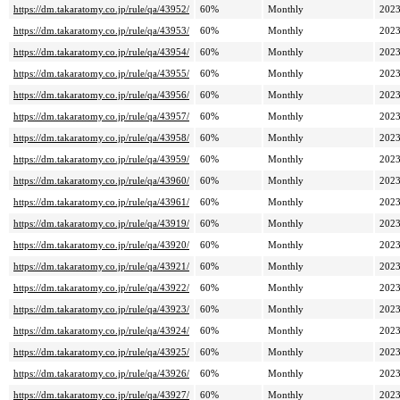
https://dm.takaratomy.co.jp/rule/qa/43952/
60%
Monthly
2023
https://dm.takaratomy.co.jp/rule/qa/43953/
60%
Monthly
2023
https://dm.takaratomy.co.jp/rule/qa/43954/
60%
Monthly
2023
https://dm.takaratomy.co.jp/rule/qa/43955/
60%
Monthly
2023
https://dm.takaratomy.co.jp/rule/qa/43956/
60%
Monthly
2023
https://dm.takaratomy.co.jp/rule/qa/43957/
60%
Monthly
2023
https://dm.takaratomy.co.jp/rule/qa/43958/
60%
Monthly
2023
https://dm.takaratomy.co.jp/rule/qa/43959/
60%
Monthly
2023
https://dm.takaratomy.co.jp/rule/qa/43960/
60%
Monthly
2023
https://dm.takaratomy.co.jp/rule/qa/43961/
60%
Monthly
2023
https://dm.takaratomy.co.jp/rule/qa/43919/
60%
Monthly
2023
https://dm.takaratomy.co.jp/rule/qa/43920/
60%
Monthly
2023
https://dm.takaratomy.co.jp/rule/qa/43921/
60%
Monthly
2023
https://dm.takaratomy.co.jp/rule/qa/43922/
60%
Monthly
2023
https://dm.takaratomy.co.jp/rule/qa/43923/
60%
Monthly
2023
https://dm.takaratomy.co.jp/rule/qa/43924/
60%
Monthly
2023
https://dm.takaratomy.co.jp/rule/qa/43925/
60%
Monthly
2023
https://dm.takaratomy.co.jp/rule/qa/43926/
60%
Monthly
2023
https://dm.takaratomy.co.jp/rule/qa/43927/
60%
Monthly
2023