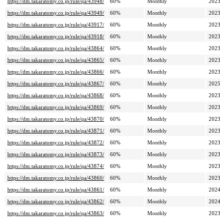
https://dm.takaratomy.co.jp/rule/qa/43948/
60%
Monthly
2023
https://dm.takaratomy.co.jp/rule/qa/43949/
60%
Monthly
2023
https://dm.takaratomy.co.jp/rule/qa/43917/
60%
Monthly
2023
https://dm.takaratomy.co.jp/rule/qa/43918/
60%
Monthly
2023
https://dm.takaratomy.co.jp/rule/qa/43864/
60%
Monthly
2023
https://dm.takaratomy.co.jp/rule/qa/43865/
60%
Monthly
2023
https://dm.takaratomy.co.jp/rule/qa/43866/
60%
Monthly
2023
https://dm.takaratomy.co.jp/rule/qa/43867/
60%
Monthly
2025
https://dm.takaratomy.co.jp/rule/qa/43868/
60%
Monthly
2023
https://dm.takaratomy.co.jp/rule/qa/43869/
60%
Monthly
2023
https://dm.takaratomy.co.jp/rule/qa/43870/
60%
Monthly
2023
https://dm.takaratomy.co.jp/rule/qa/43871/
60%
Monthly
2023
https://dm.takaratomy.co.jp/rule/qa/43872/
60%
Monthly
2023
https://dm.takaratomy.co.jp/rule/qa/43873/
60%
Monthly
2023
https://dm.takaratomy.co.jp/rule/qa/43874/
60%
Monthly
2023
https://dm.takaratomy.co.jp/rule/qa/43860/
60%
Monthly
2023
https://dm.takaratomy.co.jp/rule/qa/43861/
60%
Monthly
2024
https://dm.takaratomy.co.jp/rule/qa/43862/
60%
Monthly
2024
https://dm.takaratomy.co.jp/rule/qa/43863/
60%
Monthly
2023