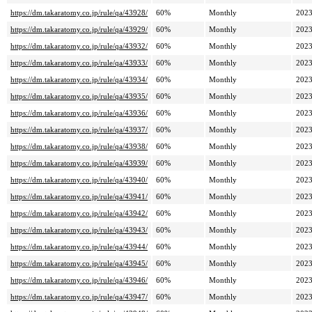
https://dm.takaratomy.co.jp/rule/qa/43928/
60%
Monthly
2023
https://dm.takaratomy.co.jp/rule/qa/43929/
60%
Monthly
2023
https://dm.takaratomy.co.jp/rule/qa/43932/
60%
Monthly
2023
https://dm.takaratomy.co.jp/rule/qa/43933/
60%
Monthly
2023
https://dm.takaratomy.co.jp/rule/qa/43934/
60%
Monthly
2023
https://dm.takaratomy.co.jp/rule/qa/43935/
60%
Monthly
2023
https://dm.takaratomy.co.jp/rule/qa/43936/
60%
Monthly
2023
https://dm.takaratomy.co.jp/rule/qa/43937/
60%
Monthly
2023
https://dm.takaratomy.co.jp/rule/qa/43938/
60%
Monthly
2023
https://dm.takaratomy.co.jp/rule/qa/43939/
60%
Monthly
2023
https://dm.takaratomy.co.jp/rule/qa/43940/
60%
Monthly
2023
https://dm.takaratomy.co.jp/rule/qa/43941/
60%
Monthly
2023
https://dm.takaratomy.co.jp/rule/qa/43942/
60%
Monthly
2023
https://dm.takaratomy.co.jp/rule/qa/43943/
60%
Monthly
2023
https://dm.takaratomy.co.jp/rule/qa/43944/
60%
Monthly
2023
https://dm.takaratomy.co.jp/rule/qa/43945/
60%
Monthly
2023
https://dm.takaratomy.co.jp/rule/qa/43946/
60%
Monthly
2023
https://dm.takaratomy.co.jp/rule/qa/43947/
60%
Monthly
2023