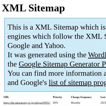
XML Sitemap
This is a XML Sitemap which is
engines which follow the XML S
Google and Yahoo.
It was generated using the
Word
the
Google Sitemap Generator P
You can find more information
and Google's
list of sitemap pr
URL
Priority
Change frequency
Last
https://dm.takaratomy.co.jp/rule/qa/43951/
60%
Monthly
2023