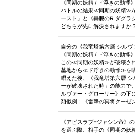
《同期の妖精 / ド浮きの動悸
バトルの結果≪同期の妖精≫
ースト」と《轟腕のR ダグラ
どちらが先に解決されますか
自分の《我竜塔第六層 シル
《同期の妖精 / ド浮きの動
この≪同期の妖精≫が破壊さ
墓地から≪ド浮きの動悸≫を
唱えた後、《我竜塔第六層 
ーが破壊された時」の能力で
ルヴァー・グローリー》の下
類似例：《雷撃の冥将クーゼン
《アビスラブ=ジャシン帝》
を選ぶ際、相手の《同期の妖精