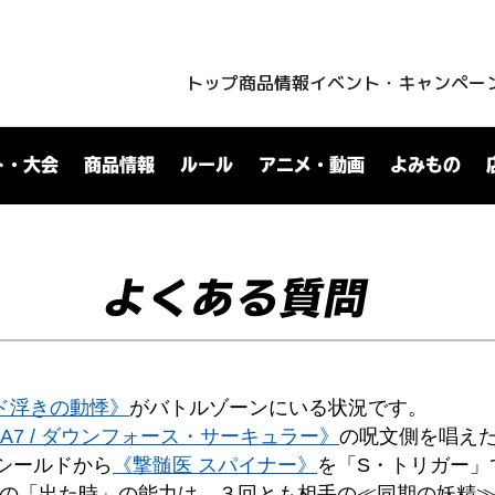
トップ
商品情報
イベント・キャンペー
ト・大会
商品情報
ルール
アニメ・動画
よみもの
よくある質問
 ド浮きの動悸》
がバトルゾーンにいる状況です。
A7 / ダウンフォース・サーキュラー》
の呪文側を唱え
シールドから
《撃髄医 スパイナー》
を「S・トリガー」
の「出た時」の能力は、３回とも相手の≪同期の妖精