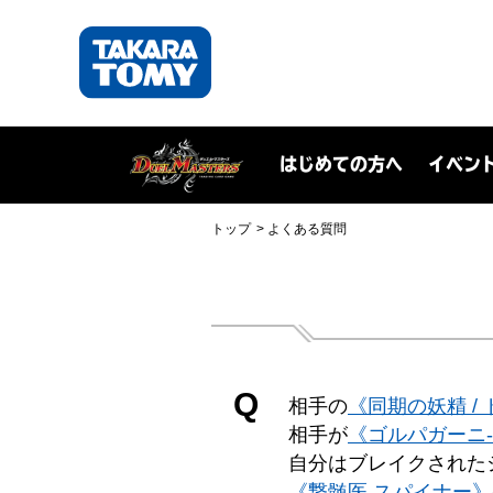
はじめての方へ
イベン
トップ
よくある質問
Q
相手の
《同期の妖精 /
相手が
《ゴルパガーニ-
自分はブレイクされた
《撃髄医 スパイナー》