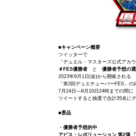
■キャンペーン概要
ツイッターで
「デュエル・マスターズ公式アカウ
＃FES優勝者
と
優勝者予想の選
2023年9月1日(金)から開催される
「第3回デュエチューバーFES」
7月24日―8月10日24時までの間に
ツイートすると抽選で合計35名に
■景品
・優勝者予想的中
アビス・レボリューション 第2弾 「