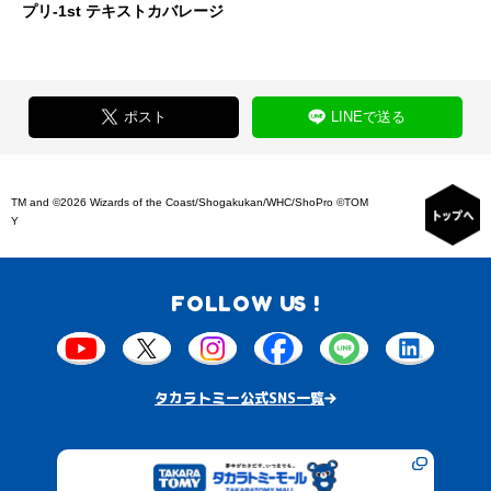
プリ-1st テキストカバレージ
ポスト
LINEで送る
TM and ©2026 Wizards of the Coast/Shogakukan/WHC/ShoPro ©TOM
Y
FOLLOW US !
タカラトミー公式SNS一覧