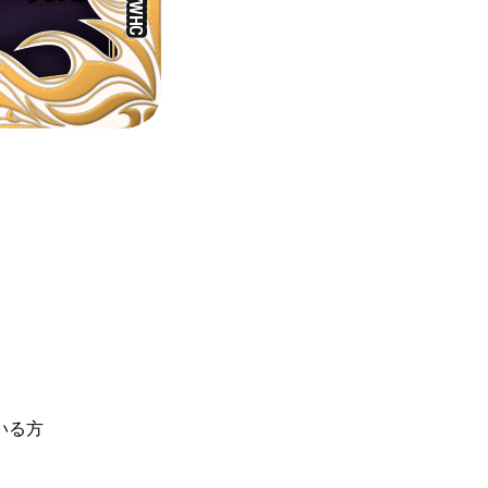
、
いる方