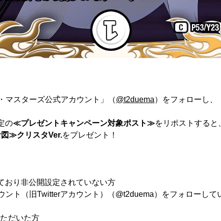
・マスターズ公式アカウント」（
@t2duema
）をフォローし、
定の
≪プレゼントキャンペーン対象ポスト≫
をリポストすると
≫クリスタVer.
をプレゼント！
有しており非公開設定されていない方
ト（旧Twitterアカウント）（@t2duema）をフォローして
ただいた方