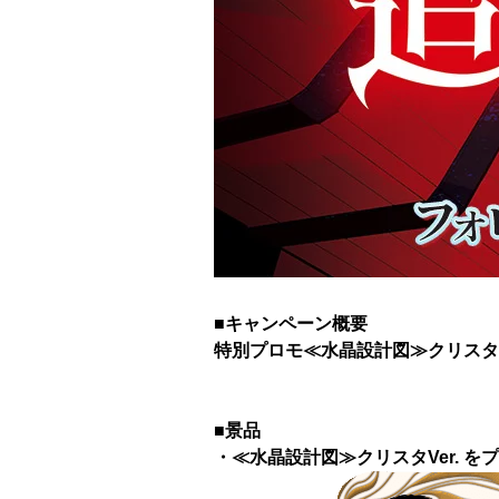
■キャンペーン概要
特別プロモ≪水晶設計図≫クリスタVe
■景品
・≪水晶設計図≫クリスタVer. を