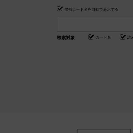
候補カード名を自動で表示する
検索対象
カード名
読