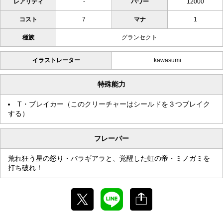
レアリティ
-
パワー
12000
コスト
7
マナ
1
種族
グランセクト
イラストレーター
kawasumi
特殊能力
T・ブレイカー（このクリーチャーはシールドを３つブレイク
する）
フレーバー
荒れ狂う星の怒り・バラギアラと、覚醒した虹の帝・ミノガミを
打ち破れ！