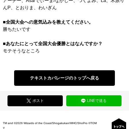
アーチー、Asa/でぃーま/なかじー、つくよみ、La、木原り
んP、とおりま、わいぎん
■全国大会への意気込みを教えてください。
勝ちたいです
■あなたにとって全国大会優勝とはなんですか？
モテそうなところ
テキストカバレージのトップへ戻る
ポスト
LINEで送る
TM and ©2026 Wizards of the Coast/Shogakukan/WHC/ShoPro ©TOM
Y