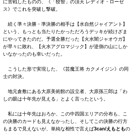
に苦戦したものの、
《「狡智」の頂天 レディオ・ローゼ
ス》
でこれを突破し撃破。
続く準々決勝・準決勝の相手は【水自然ジャイアント】
という、もっとも当たりたかっただろうデッキが続けざま
にやってきたのだ。予選全勝だった【火水闇ジャオウガ】
が早々に敗れ、【火水アグロマジック】が逆側の山にしか
いなかったのも幸いだった。
こうした形で実現した、
《芸魔王将 カクメイジン》
の同
士の対決。
地元倉敷にある大原美術館の設立者、大原孫三郎は「わ
しの眼は十年先が見える」とよく言ったという。
私には十年先はおろか、この中四国エリアの分布も、こ
の決勝のカードも見えなかったし、そしてこの決勝の行方
もまるで見えないが、単純な相性で言えば
3can/えもとも
の