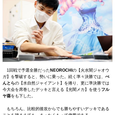
1回戦で予選全勝だった
NEOROCHI
の【火水闇ジャオウ
ガ】を撃破すると、勢いに乗った。続く準々決勝では、
ぺ
んとら
の【水自然ジャイアント】を捲り、更に準決勝では
今大会を席巻したデッキと言える【光闇メカ】を使う
フル
ヤ葵
をも下した。
もちろん、比較的後攻からでも勝ちやすいデッキである