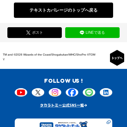
テキストカバレージのトップへ戻る
ポスト
LINEで送る
TM and ©2026 Wizards of the Coast/Shogakukan/WHC/ShoPro ©TOM
Y
FOLLOW US !
タカラトミー公式SNS一覧