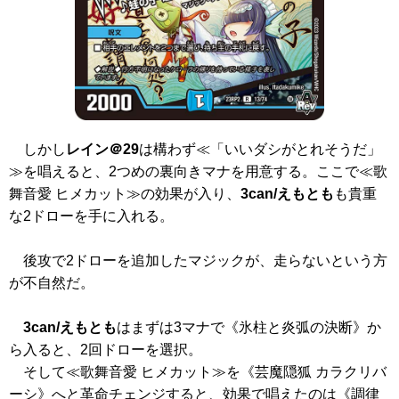
しかし
レイン＠29
は構わず≪「いいダシがとれそうだ」
≫を唱えると、2つめの裏向きマナを用意する。ここで≪歌
舞音愛 ヒメカット≫の効果が入り、
3can/えもとも
も貴重
な2ドローを手に入れる。
後攻で2ドローを追加したマジックが、走らないという方
が不自然だ。
3can/えもとも
はまずは3マナで
《氷柱と炎弧の決断》
か
ら入ると、2回ドローを選択。
そして≪歌舞音愛 ヒメカット≫を
《芸魔隠狐 カラクリバ
ーシ》
へと革命チェンジすると、効果で唱えたのは
《調律