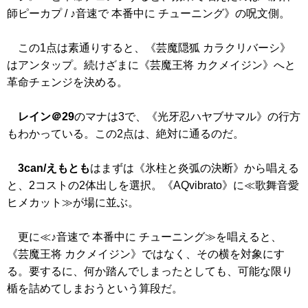
師ピーカプ / ♪音速で 本番中に チューニング》
の呪文側。
この1点は素通りすると、
《芸魔隠狐 カラクリバーシ》
はアンタップ。続けざまに
《芸魔王将 カクメイジン》
へと
革命チェンジを決める。
レイン＠29
のマナは3で、
《光牙忍ハヤブサマル》
の行方
もわかっている。この2点は、絶対に通るのだ。
3can/えもとも
はまずは
《氷柱と炎弧の決断》
から唱える
と、2コストの2体出しを選択。
《AQvibrato》
に≪歌舞音愛
ヒメカット≫が場に並ぶ。
更に≪♪音速で 本番中に チューニング≫を唱えると、
《芸魔王将 カクメイジン》
ではなく、その横を対象にす
る。要するに、何か踏んでしまったとしても、可能な限り
楯を詰めてしまおうという算段だ。