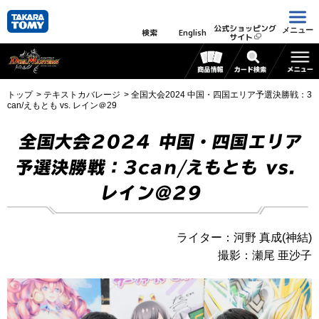
公式ショッピング
メニュー
検索
English
サイト
トップ
テキストカバレージ
全国大会2024 中国・四国エリア予選決勝戦：3
can/えもとも vs. レイン＠29
全国大会2024 中国・四国エリア
予選決勝戦：3can/えもとも vs.
レイン＠29
ライター：河野 真成(神結)
撮影：瀬尾 亜沙子