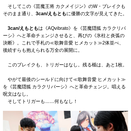
そしてこの
《芸魔王将 カクメイジン》
のW・ブレイクも
そのまま通り、
3can/えもとも
に優勝の文字が見えてきた。
3can/えもとも
は
《AQvibrato》
を
《芸魔隠狐 カラクリバ
ーシ》
へと革命チェンジさせると、再びの
《氷柱と炎弧の
決断》
。これで手札の≪歌舞音愛 ヒメカット≫2体並べ、
後続すらも抱えられる万全の展開に。
このブレイクも、トリガーはなし。残る楯は、あと1枚。
やがて最後のシールドに向けて≪歌舞音愛 ヒメカット≫
を
《芸魔隠狐 カラクリバーシ》
へと革命チェンジ。唱える
呪文はなし。
そしてトリガーも……何もなし！