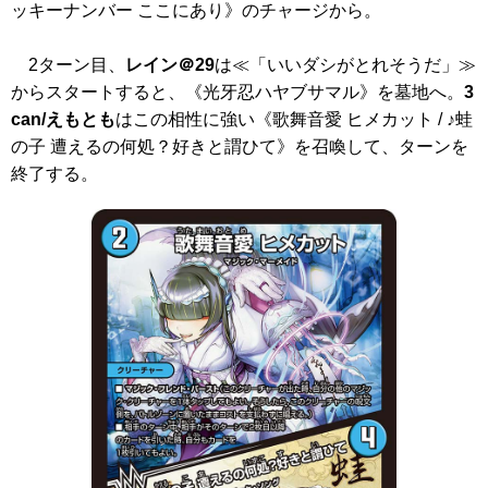
ッキーナンバー ここにあり》
のチャージから。
2ターン目、
レイン＠29
は≪「いいダシがとれそうだ」≫
からスタートすると、
《光牙忍ハヤブサマル》
を墓地へ。
3
can/えもとも
はこの相性に強い
《歌舞音愛 ヒメカット / ♪蛙
の子 遭えるの何処？好きと謂ひて》
を召喚して、ターンを
終了する。