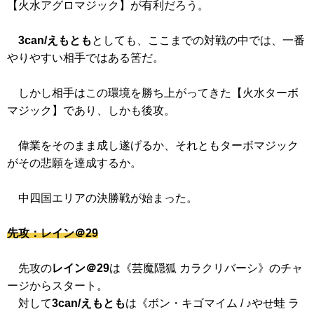
【火水アグロマジック】が有利だろう。
3can/えもとも
としても、ここまでの対戦の中では、一番
やりやすい相手ではある筈だ。
しかし相手はこの環境を勝ち上がってきた【火水ターボ
マジック】であり、しかも後攻。
偉業をそのまま成し遂げるか、それともターボマジック
がその悲願を達成するか。
中四国エリアの決勝戦が始まった。
先攻：レイン＠29
先攻の
レイン＠29
は
《芸魔隠狐 カラクリバーシ》
のチャ
ージからスタート。
対して
3can/えもとも
は
《ボン・キゴマイム / ♪やせ蛙 ラ