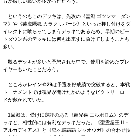
方が厳しい戦いが多かっただろう。
というのもこのデッキは、先攻の
《霊淵 ゴツンマ＝ダン
マ》
や
《芸魔隠狐 カラクリバーシ》
といった押し付けをダ
イレクトに喰らってしまうデッキであるため、早期のビー
トダウン系のデッキには何も出来ずに負けてしまうことも
多い。
殴るデッキが多いと予想された中で、使用を諦めたプレ
イヤーもいたことだろう。
ところが
レイン＠29
は予選を好成績で突破すると、本戦
トーナメントでは視界が開けたかのようなビクトリーロー
ドが敷かれていた。
1回戦は、受けに定評のある
《超光喜 エルボロム》
のデ
ッキと、相性的には有利なデッキだった。
《聖霊超王 H・
アルカディアス》
と
《鬼ヶ覇覇覇 ジャオウガ》
の合わせ技