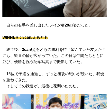
自らの右手を差し出した
レイン＠29
の姿だった。
WINNER：3can/えもとも
終了後、
3can/えもとも
の勝利を待ち望んでいた友人たち
にも、歓喜の輪が広がっていた。この日は仲間たちともに
並び、優勝を祝う記念写真まで撮影していた。
16位で予選を通過し、ずっと後攻の戦いが続いた。我慢
を重ねてきた。
そしてその我慢が、最後に花開いたのだ。