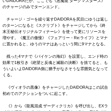
いDAIDORAだが、ここでも
《悪魔龍 ダークマスターズ》
のチャージのみでターンエンド。
チャージ・ゴーを繰り返すDAIDORAを尻目にゆうは返し
のターンになると
《スクリプト》
をチャージしてから
《終
末王秘伝オリジナルフィナーレ》
を使って更にリソースを
増やす。
《魔王の傲慢》
《フェアリー・Re:ライフ》
とマナ
に置かれると、ゆうのマナはあっという間に9マナとなる。
残った4マナで
《バイケンの海幻》
を設置し、エンド時の
効果で1枚引き
《絶望と反魂と滅殺の決断》
を捨てると、も
ういよいよDAIDORA側に猶予がなさそうな雰囲気となって
くる。
《ヴィオラの黒像》
をチャージしたDAIDORAはこの試合
初めてのアクションをついに起こす。
《》
から
《龍風混成 ザーディクリカ》
を呼び出し、EXラ