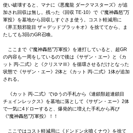
使い破壊すると、マナに
《悪魔龍 ダークマスターズ》
が追
加され回収は無し。残った
《回収 TE-10》
で
《“魔神轟怒”万
軍投》
を墓地から回収しすぐさま使う。コスト軽減用に
《界王類邪龍目 ザ＝デッドブラッキオ》
を捨ててから、ま
たしても3回のGR召喚。
ここまで
《“魔神轟怒”万軍投》
を連打していると、超GR
の内容も一周をしているので後は
《サザン・エー》
と
《カ
ット 丙-二式》
と
《クリスマⅢ》
を循環させるだけとなった
状態で
《サザン・エー》
2体と
《カット 丙-二式》
1体が追加
される。
《カット 丙-二式》
でゆうの手札から
《連鎖類超連鎖目
チェインレックス》
を墓地に落として
《サザン・エー》
2体
で一気に4ドローすると、爆発的に増えた手札から再び
《“魔神轟怒”万軍投》
！！
ここではコスト軽減用に
《ドンドン火噴くナウ》
を捨て