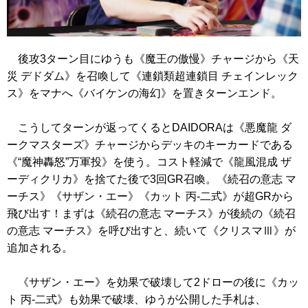
後攻3ターン目にゆうも
《魔王の傲慢》
チャージから
《天
災 デドダム》
を召喚して
《連鎖類超連鎖目 チェインレック
ス》
をマナへ
《バイケンの海幻》
を置きターンエンド。
こうしてターンが返ってくるとDAIDORAは
《悪魔龍 ダ
ークマスターズ》
チャージからデッキのキーカードである
《“魔神轟怒”万軍投》
を使う。コスト軽減で
《龍風混成 ザ
ーディクリカ》
を捨てた後で3回GR召喚。
《続召の意志 マ
ーチス》
《サザン・エー》
《カット 丙-二式》
が超GRから
飛び出す！まずは
《続召の意志 マーチス》
が後続の
《続召
の意志 マーチス》
を呼び出すと、続いて
《クリスマⅢ》
が
追加される。
《サザン・エー》
を効果で破壊して2ドローの後に
《カッ
ト 丙-二式》
も効果で破壊、ゆうが公開した手札は、