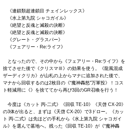
《連鎖類超連鎖目 チェインレックス》
《水上第九院 シャコガイル》
《絶望と反魂と滅殺の決断》
《絶望と反魂と滅殺の決断》
《グレート・グラスパー》
《フェアリー・Re:ライフ》
となったので、その中から
《フェアリー・Re:ライフ》
を
捨てさせた後で
《クリスマⅢ》
の効果を使う。
《龍風混成
ザーディクリカ》
が山札の上からマナに追加された後で、
マナから回収するのは2枚目の
《“魔神轟怒”万軍投》
！コス
ト軽減用に
《》
を捨ててから再び3回のGR召喚を行う！
今度は
《カット 丙-二式》
《回収 TE-10》
《天啓 CX-20》
の3体が出ると、まずは
《天啓 CX-20》
で3ドロー。
《カッ
ト 丙-二式》
は先ほどの手札から
《水上第九院 シャコガイ
ル》
を選んで墓地へ。残った
《回収 TE-10》
が
《“魔神轟