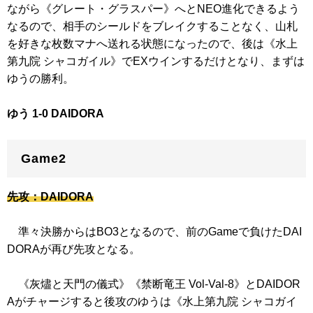
ながら
《グレート・グラスパー》
へとNEO進化できるよう
なるので、相手のシールドをブレイクすることなく、山札
を好きな枚数マナへ送れる状態になったので、後は
《水上
第九院 シャコガイル》
でEXウインするだけとなり、まずは
ゆうの勝利。
ゆう 1-0 DAIDORA
Game2
先攻：DAIDORA
準々決勝からはBO3となるので、前のGameで負けたDAI
DORAが再び先攻となる。
《灰燼と天門の儀式》
《禁断竜王 Vol-Val-8》
とDAIDOR
Aがチャージすると後攻のゆうは
《水上第九院 シャコガイ