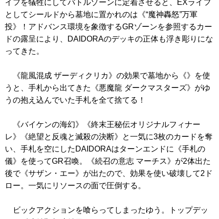
イフを犠牲にしてバトルゾーンに定着させると、EXライフ
としてシールドから墓地に置かれのは
《“魔神轟怒”万軍
投》
！アドバンス環境を象徴するGRゾーンを参照するカー
ドの露呈により、DAIDORAのデッキの正体も浮き彫りにな
ってきた。
《龍風混成 ザーディクリカ》
の効果で墓地から
《》
を使
うと、手札から出てきた
《悪魔龍 ダークマスターズ》
がゆ
うの抱え込んでいた手札を全て捨てる！
《バイケンの海幻》
《終末王秘伝オリジナルフィナー
レ》
《絶望と反魂と滅殺の決断》
と一気に3枚のカードを奪
い、手札を空にしたDAIDORAはターンエンドに
《手札の
儀》
を使ってGR召喚。
《続召の意志 マーチス》
が2体出た
後で
《サザン・エー》
が出たので、効果を使い破壊して2ド
ロー。一気にリソースの面で圧倒する。
ビックアクションを喰らってしまったゆう。トップデッ