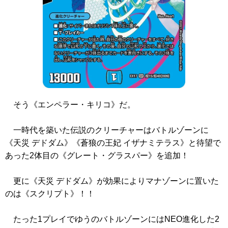
そう
《エンペラー・キリコ》
だ。
一時代を築いた伝説のクリーチャーはバトルゾーンに
《天災 デドダム》
《蒼狼の王妃 イザナミテラス》
と待望で
あった2体目の
《グレート・グラスパー》
を追加！
更に
《天災 デドダム》
が効果によりマナゾーンに置いた
のは
《スクリプト》
！！
たった1プレイでゆうのバトルゾーンにはNEO進化した2