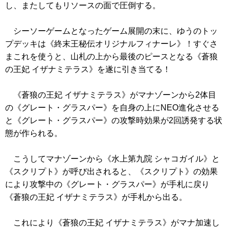
し、またしてもリソースの面で圧倒する。
シーソーゲームとなったゲーム展開の末に、ゆうのトッ
プデッキは
《終末王秘伝オリジナルフィナーレ》
！すぐさ
まこれを使うと、山札の上から最後のピースとなる
《蒼狼
の王妃 イザナミテラス》
を遂に引き当てる！
《蒼狼の王妃 イザナミテラス》
がマナゾーンから2体目
の
《グレート・グラスパー》
を自身の上にNEO進化させる
と
《グレート・グラスパー》
の攻撃時効果が2回誘発する状
態が作られる。
こうしてマナゾーンから
《水上第九院 シャコガイル》
と
《スクリプト》
が呼び出されると、
《スクリプト》
の効果
により攻撃中の
《グレート・グラスパー》
が手札に戻り
《蒼狼の王妃 イザナミテラス》
が手札から出る。
これにより
《蒼狼の王妃 イザナミテラス》
がマナ加速し