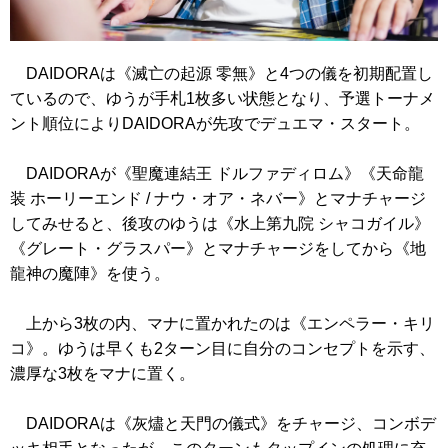
DAIDORAは
《滅亡の起源 零無》
と4つの儀を初期配置し
ているので、ゆうが手札1枚多い状態となり、予選トーナメ
ント順位によりDAIDORAが先攻でデュエマ・スタート。
DAIDORAが
《聖魔連結王 ドルファディロム》
《天命龍
装 ホーリーエンド / ナウ・オア・ネバー》
とマナチャージ
してみせると、後攻のゆうは
《水上第九院 シャコガイル》
《グレート・グラスパー》
とマナチャージをしてから
《地
龍神の魔陣》
を使う。
上から3枚の内、マナに置かれたのは
《エンペラー・キリ
コ》
。ゆうは早くも2ターン目に自分のコンセプトを示す、
濃厚な3枚をマナに置く。
DAIDORAは
《灰燼と天門の儀式》
をチャージ、コンボデ