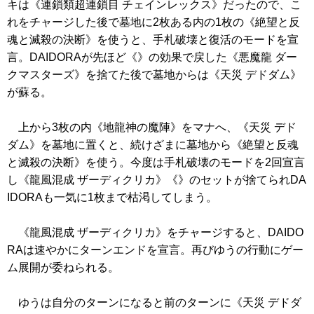
キは
《連鎖類超連鎖目 チェインレックス》
だったので、こ
れをチャージした後で墓地に2枚ある内の1枚の
《絶望と反
魂と滅殺の決断》
を使うと、手札破壊と復活のモードを宣
言。DAIDORAが先ほど
《》
の効果で戻した
《悪魔龍 ダー
クマスターズ》
を捨てた後で墓地からは
《天災 デドダム》
が蘇る。
上から3枚の内
《地龍神の魔陣》
をマナへ、
《天災 デド
ダム》
を墓地に置くと、続けざまに墓地から
《絶望と反魂
と滅殺の決断》
を使う。今度は手札破壊のモードを2回宣言
し
《龍風混成 ザーディクリカ》
《》
のセットが捨てられDA
IDORAも一気に1枚まで枯渇してしまう。
《龍風混成 ザーディクリカ》
をチャージすると、DAIDO
RAは速やかにターンエンドを宣言。再びゆうの行動にゲー
ム展開が委ねられる。
ゆうは自分のターンになると前のターンに
《天災 デドダ