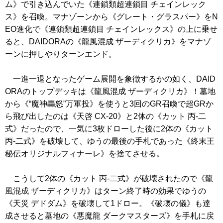
ム》
で引き込んでいた
《連鎖類超連鎖目 チェインレック
ス》
を召喚。マナゾーンから
《グレート・グラスパー》
をN
EO進化で
《連鎖類超連鎖目 チェインレックス》
の上に乗せ
ると、DAIDORAの
《龍風混成 ザーディクリカ》
をマナゾ
ーンに押しやりターンエンド。
一進一退となったゲーム展開を象徴するかの如く、DAID
ORAのトップデッキは
《龍風混成 ザーディクリカ》
！墓地
から
《“魔神轟怒”万軍投》
を使うと3回のGR召喚で超GRか
ら飛び出したのは
《天啓 CX-20》
と2体の
《カット 丙-二
式》
だったので、一気に3枚ドローした後に2体の
《カット
丙-二式》
を破壊して、ゆうの最後の手札であった
《終末王
秘伝オリジナルフィナーレ》
を捨てさせる。
こうして2体の
《カット 丙-二式》
が破壊されたので
《龍
風混成 ザーディクリカ》
はターン終了時の効果でゆうの
《天災 デドダム》
を破壊して1ドロー。
《破壊の儀》
も達
成させると墓地の
《悪魔龍 ダークマスターズ》
を手札に戻