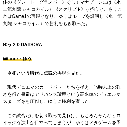
体の
《グレート・グラスパー》
そしてマナゾーンには
《水
上第九院 シャコガイル》
《スクリプト》
が揃うと、もうこ
れはGame1の再現となり、ゆうはループを証明し
《水上第
九院 シャコガイル》
で勝利をもぎ取った。
ゆう 2-0 DAIDORA
Winner：ゆう
令和という時代に伝説の再現を見た。
現代デュエマのカードパワーたちを従え、当時以上の強
さを得た皇帝はアドバンス環境という高水準のデュエルマ
スターズをも圧倒し、ゆうに勝利を齎した。
この試合だけを切り取って見れば、もちろんそんなヒロ
イックな演出が目立ってしまうが、ゆうはメタゲームを予