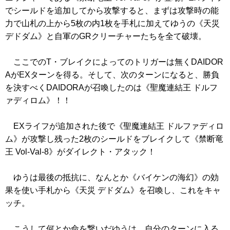
でシールドを追加してから攻撃すると、まずは攻撃時の能
力で山札の上から5枚の内1枚を手札に加えてゆうの
《天災
デドダム》
と自軍のGRクリーチャーたちを全て破壊。
ここでのT・ブレイクによってのトリガーは無くDAIDOR
AがEXターンを得る。そして、次のターンになると、勝負
を決すべくDAIDORAが召喚したのは
《聖魔連結王 ドルフ
ァディロム》
！！
EXライフが追加された後で
《聖魔連結王 ドルファディロ
ム》
が攻撃し残った2枚のシールドをブレイクして
《禁断竜
王 Vol-Val-8》
がダイレクト・アタック！
ゆうは最後の抵抗に、なんとか
《バイケンの海幻》
の効
果を使い手札から
《天災 デドダム》
を召喚し、これをキャ
ッチ。
こうして何とか命を繋いだゆうは、自分のターンに入る