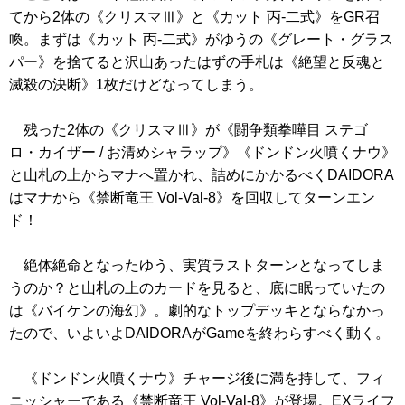
てから2体の
《クリスマⅢ》
と
《カット 丙-二式》
をGR召
喚。まずは
《カット 丙-二式》
がゆうの
《グレート・グラス
パー》
を捨てると沢山あったはずの手札は
《絶望と反魂と
滅殺の決断》
1枚だけどなってしまう。
残った2体の
《クリスマⅢ》
が
《闘争類拳嘩目 ステゴ
ロ・カイザー / お清めシャラップ》
《ドンドン火噴くナウ》
と山札の上からマナへ置かれ、詰めにかかるべくDAIDORA
はマナから
《禁断竜王 Vol-Val-8》
を回収してターンエン
ド！
絶体絶命となったゆう、実質ラストターンとなってしま
うのか？と山札の上のカードを見ると、底に眠っていたの
は
《バイケンの海幻》
。劇的なトップデッキとならなかっ
たので、いよいよDAIDORAがGameを終わらすべく動く。
《ドンドン火噴くナウ》
チャージ後に満を持して、フィ
ニッシャーである
《禁断竜王 Vol-Val-8》
が登場。EXライフ