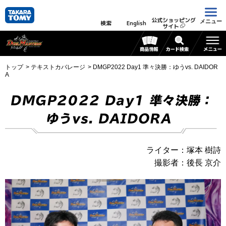
公式ショッピング
メニュー
検索
English
サイト
トップ
テキストカバレージ
DMGP2022 Day1 準々決勝：ゆうvs. DAIDOR
A
DMGP2022 Day1 準々決勝：
ゆうvs. DAIDORA
ライター：塚本 樹詩
撮影者：後長 京介