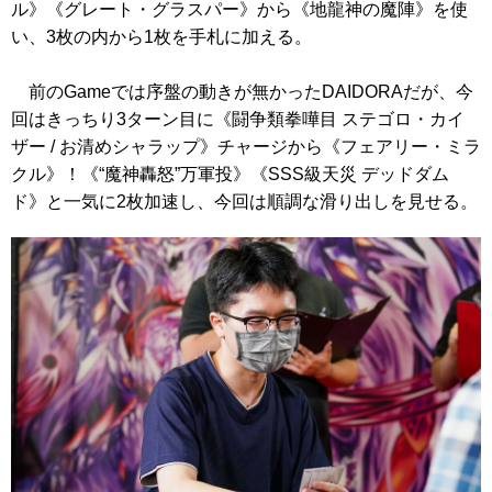
ル》
《グレート・グラスパー》
から
《地龍神の魔陣》
を使
い、3枚の内から1枚を手札に加える。
前のGameでは序盤の動きが無かったDAIDORAだが、今
回はきっちり3ターン目に
《闘争類拳嘩目 ステゴロ・カイ
ザー / お清めシャラップ》
チャージから
《フェアリー・ミラ
クル》
！
《“魔神轟怒”万軍投》
《SSS級天災 デッドダム
ド》
と一気に2枚加速し、今回は順調な滑り出しを見せる。