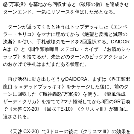
怒”万軍投》
を墓地から回収すると
《破壊の儀》
を達成させ
ターンエンド。一気にリソースを伸ばした形となる。
ターンが返ってくるとゆうはトップデッキした
《エンペ
ラー・キリコ》
をマナに埋めてから
《絶望と反魂と滅殺の
決断》
を使い、手札破壊のモードを2回選択する。DAIDOR
Aは
《》
と
《闘争類拳嘩目 ステゴロ・カイザー / お清めシャ
ラップ》
を捨てるが、先ほどのターンのビックアクション
のおかげで手札はまだまだある状態だ。
再び活発に動き出しそうなDAIDORA、まずは
《界王類邪
龍目 ザ＝デッドブラッキオ》
をチャージした後に、前のタ
ーンに回収した
《“魔神轟怒”万軍投》
を使う。
《龍風混成
ザーディクリカ》
を捨てて2マナ軽減してから3回のGR召喚
で
《天啓 CX-20》
《回収 TE-10》
《クリスマⅢ》
が盤面に
追加される。
《天啓 CX-20》
で3ドローの後に
《クリスマⅢ》
の効果を