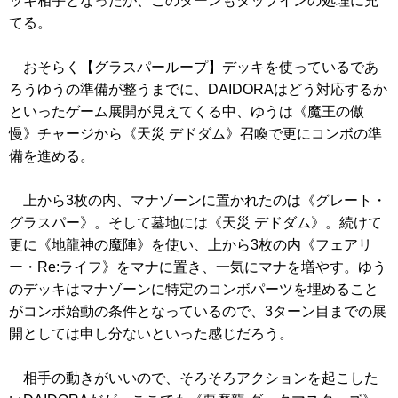
ッキ相手となったが、このターンもタップインの処理に充
てる。
おそらく【グラスパーループ】デッキを使っているであ
ろうゆうの準備が整うまでに、DAIDORAはどう対応するか
といったゲーム展開が見えてくる中、ゆうは
《魔王の傲
慢》
チャージから
《天災 デドダム》
召喚で更にコンボの準
備を進める。
上から3枚の内、マナゾーンに置かれたのは
《グレート・
グラスパー》
。そして墓地には
《天災 デドダム》
。続けて
更に
《地龍神の魔陣》
を使い、上から3枚の内
《フェアリ
ー・Re:ライフ》
をマナに置き、一気にマナを増やす。ゆう
のデッキはマナゾーンに特定のコンボパーツを埋めること
がコンボ始動の条件となっているので、3ターン目までの展
開としては申し分ないといった感じだろう。
相手の動きがいいので、そろそろアクションを起こした