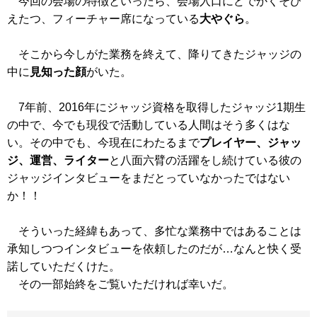
今回の会場の特徴といったら、会場入口にどでかくそび
えたつ、フィーチャー席になっている
大やぐら
。
そこから今しがた業務を終えて、降りてきたジャッジの
中に
見知った顔
がいた。
7年前、2016年にジャッジ資格を取得したジャッジ1期生
の中で、今でも現役で活動している人間はそう多くはな
い。その中でも、今現在にわたるまで
プレイヤー、ジャッ
ジ、運営、ライター
と八面六臂の活躍をし続けている彼の
ジャッジインタビューをまだとっていなかったではない
か！！
そういった経緯もあって、多忙な業務中ではあることは
承知しつつインタビューを依頼したのだが…なんと快く受
諾していただくけた。
その一部始終をご覧いただければ幸いだ。