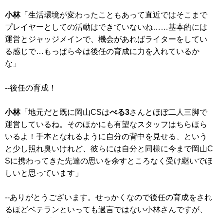
小林
「生活環境が変わったこともあって直近ではそこまで
プレイヤーとしての活動はできていないね……基本的には
運営とジャッジメインで、機会があればライターをしてい
る感じで…もっぱら今は後任の育成に力を入れているか
な」
--後任の育成！
小林
「地元だと既に岡山CSは
べる3
さんとほぼ二人三脚で
運営しているね。そのほかにも有望なスタッフはちらほら
いるよ！手本となれるように自分の背中を見せる、という
と少し照れ臭いけれど、彼らには自分と同様に今まで岡山C
Sに携わってきた先達の思いを余すところなく受け継いでほ
しいと思っています」
--ありがとうございます。せっかくなので後任の育成をされ
るほどベテランといっても過言ではない小林さんですが、