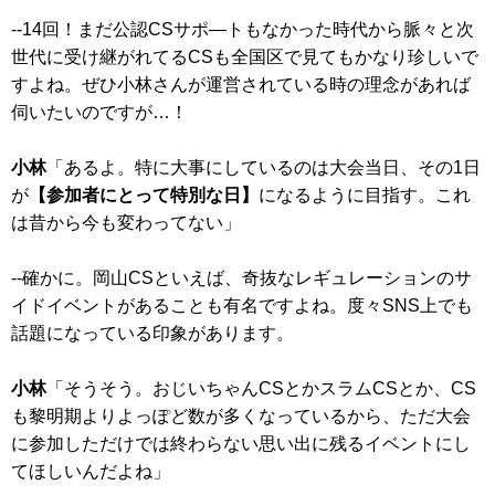
--14回！まだ公認CSサポ―トもなかった時代から脈々と次
世代に受け継がれてるCSも全国区で見てもかなり珍しいで
すよね。ぜひ小林さんが運営されている時の理念があれば
伺いたいのですが…！
小林
「あるよ。特に大事にしているのは大会当日、その1日
が
【参加者にとって特別な日】
になるように目指す。これ
は昔から今も変わってない」
--確かに。岡山CSといえば、奇抜なレギュレーションのサ
イドイベントがあることも有名ですよね。度々SNS上でも
話題になっている印象があります。
小林
「そうそう。おじいちゃんCSとかスラムCSとか、CS
も黎明期よりよっぽど数が多くなっているから、ただ大会
に参加しただけでは終わらない思い出に残るイベントにし
てほしいんだよね」