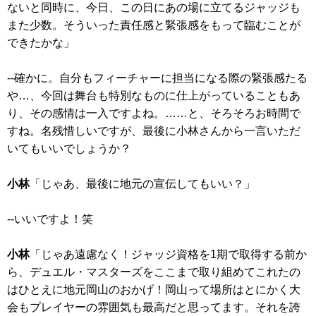
ないと同時に、今日、この日にあの場に立てるジャッジも
また少数。そういった責任感と緊張感をもって臨むことが
できたかな」
--確かに。自分もフィーチャーに担当になる際の緊張感たる
や…、今回は舞台も特別なものに仕上がっていることもあ
り、その感情は一入ですよね。……と、そろそろお時間で
すね。名残惜しいですが、最後に小林さんから一言いただ
いてもいいでしょうか？
小林
「じゃあ、最後に地元の宣伝してもいい？」
--いいですよ！笑
小林
「じゃあ遠慮なく！ジャッジ資格を1期で取得する前か
ら、デュエル・マスターズをここまで取り組めてこれたの
はひとえに地元岡山のおかげ！岡山って場所はとにかく大
会もプレイヤーの雰囲気も最高だと思ってます。それを誇