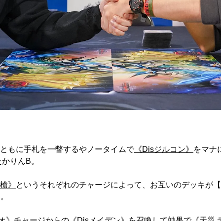
ともに手札を一瞥するやノータイムで
《Disジルコン》
をマナ
たかりんB。
槍》
というそれぞれのチャージによって、お互いのデッキが【
る。
オ》
チャージからの
《Disメイデン》
を召喚して効果で
《天災 