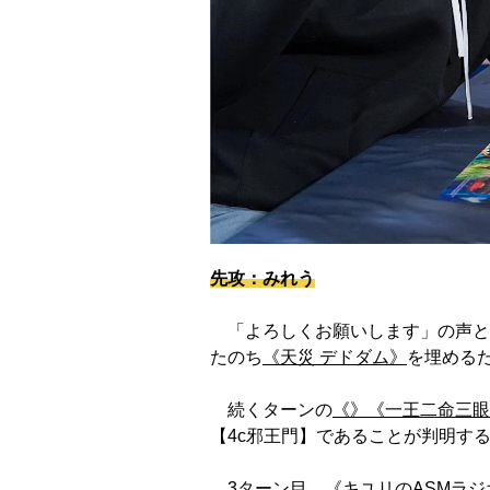
先攻：みれう
「よろしくお願いします」の声と
たのち
《天災 デドダム》
を埋める
続くターンの
《》
《一王二命三眼
【4c邪王門】であることが判明す
3ターン目。
《キユリのASMラジ