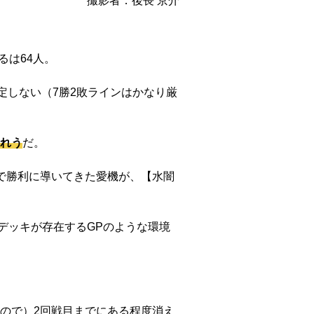
撮影者：後長 京介
るは64人。
定しない（7勝2敗ラインはかなり厳
れう
だ。
で勝利に導いてきた愛機が、【水闇
デッキが存在するGPのような環境
ので）2回戦目までにある程度消え