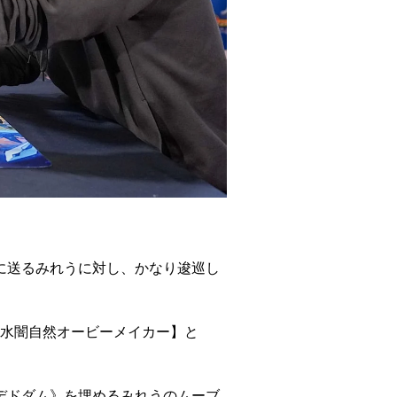
に送るみれうに対し、かなり逡巡し
水闇自然オービーメイカー】と
デドダム》
を埋めるみれうのムーブ