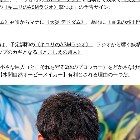
の
《キユリのASMラジオ》
撃つよ」の予告サイン。
ダム》
召喚からマナに
《天災 デドダム》
、墓地に
《百鬼の邪王
は、予定調和の
《キユリのASMラジオ》
。ラジオから響く妖
ップのカギとなる
《とこしえの超人》
！
小さな巨人（と、それを守る2体のブロッカー）をどかさなけ
【水闇自然オービーメイカー】有利とされる理由の一つだ。