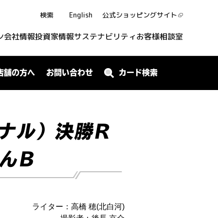
検索
English
公式ショッピング
サイト
ン
会社情報
投資家情報
サステナビリティ
お客様相談室
店舗の方へ
お問い合わせ
カード検索
ジナル）決勝R
りんB
ライター：高橋 穂(北白河)