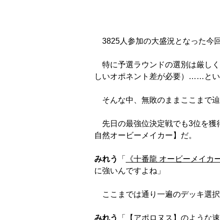
3825人参加の大盛況となった今
特に予選ラウンドの選別は厳しく、
しいオポネント差が必要）……とい
そんな中、無敗のままここまで辿
先日の最強位決定戦でも3位を獲
自然オービーメイカー】だ。
みれう
「
《十番龍 オービーメイカー P
に強いんですよね」
ここまでは通り一遍のデッキ選択
みれう
「【アポロヌス】のような速