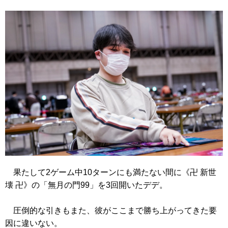
果たして2ゲーム中10ターンにも満たない間に
《卍 新世
壊 卍》
の「無月の門99」を3回開いたデデ。
圧倒的な引きもまた、彼がここまで勝ち上がってきた要
因に違いない。