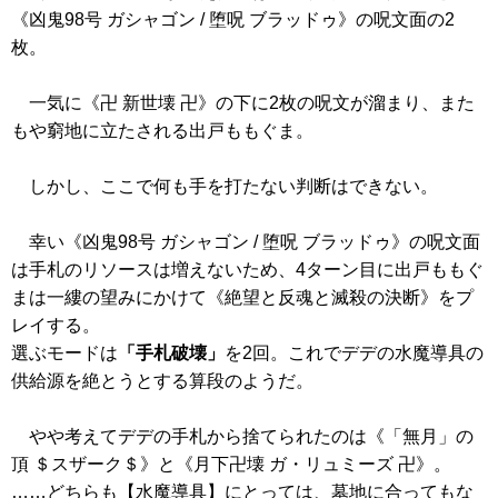
《凶鬼98号 ガシャゴン / 堕呪 ブラッドゥ》
の呪文面の2
枚。
一気に
《卍 新世壊 卍》
の下に2枚の呪文が溜まり、また
もや窮地に立たされる出戸ももぐま。
しかし、ここで何も手を打たない判断はできない。
幸い
《凶鬼98号 ガシャゴン / 堕呪 ブラッドゥ》
の呪文面
は手札のリソースは増えないため、4ターン目に出戸ももぐ
まは一縷の望みにかけて
《絶望と反魂と滅殺の決断》
をプ
レイする。
選ぶモードは
「手札破壊」
を2回。これでデデの水魔導具の
供給源を絶とうとする算段のようだ。
やや考えてデデの手札から捨てられたのは
《「無月」の
頂 ＄スザーク＄》
と
《月下卍壊 ガ・リュミーズ 卍》
。
……どちらも【水魔導具】にとっては、墓地に合ってもな