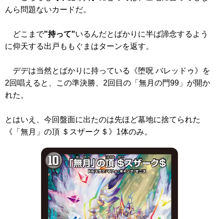
んら問題ないカードだ。
どこまで
"持って"
いるんだとばかりに半ば諦念するよう
に仰天する出戸ももぐまはターンを返す。
デデは当然とばかりに持っている
《堕呪 バレッドゥ》
を
2回唱えると、この準決勝、2回目の「無月の門99」が開か
れた。
とはいえ、今回盤面に出たのは先ほど墓地に捨てられた
《「無月」の頂 ＄スザーク＄》
1体のみ。