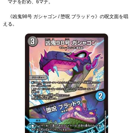
マナを貯め、6マナ。
《凶鬼98号 ガシャゴン / 堕呪 ブラッドゥ》
の呪文面を唱
える。