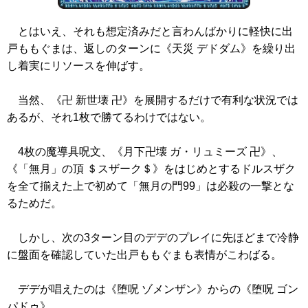
とはいえ、それも想定済みだと言わんばかりに軽快に出
戸ももぐまは、返しのターンに
《天災 デドダム》
を繰り出
し着実にリソースを伸ばす。
当然、
《卍 新世壊 卍》
を展開するだけで有利な状況では
あるが、それ1枚で勝てるわけではない。
4枚の魔導具呪文、
《月下卍壊 ガ・リュミーズ 卍》
、
《「無月」の頂 ＄スザーク＄》
をはじめとするドルスザク
を全て揃えた上で初めて「無月の門99」は必殺の一撃とな
るためだ。
しかし、次の3ターン目のデデのプレイに先ほどまで冷静
に盤面を確認していた出戸ももぐまも表情がこわばる。
デデが唱えたのは
《堕呪 ゾメンザン》
からの
《堕呪 ゴン
パドゥ》
。