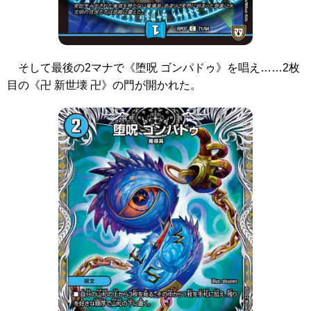
そして最後の2マナで
《堕呪 ゴンパドゥ》
を唱え……2枚
目の
《卍 新世壊 卍》
の門が開かれた。