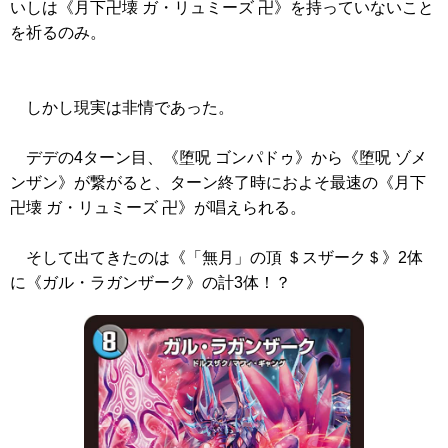
いしは
《月下卍壊 ガ・リュミーズ 卍》
を持っていないこと
を祈るのみ。
しかし現実は非情であった。
デデの4ターン目、
《堕呪 ゴンパドゥ》
から
《堕呪 ゾメ
ンザン》
が繋がると、ターン終了時におよそ最速の
《月下
卍壊 ガ・リュミーズ 卍》
が唱えられる。
そして出てきたのは
《「無月」の頂 ＄スザーク＄》
2体
に
《ガル・ラガンザーク》
の計3体！？