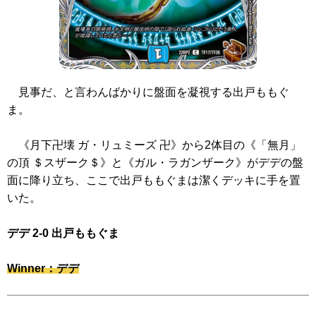
見事だ、と言わんばかりに盤面を凝視する出戸ももぐ
ま。
《月下卍壊 ガ・リュミーズ 卍》
から2体目の
《「無月」
の頂 ＄スザーク＄》
と
《ガル・ラガンザーク》
がデデの盤
面に降り立ち、ここで出戸ももぐまは潔くデッキに手を置
いた。
デデ 2-0 出戸ももぐま
Winner：デデ