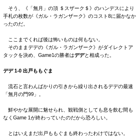
そう、
《「無月」の頂 ＄スザーク＄》
のハンデスにより
手札の枚数が
《ガル・ラガンザーク》
のコスト8に届かなか
ったのだ。
ここまでくれば後は怖いものは何もない。
そのままデデの
《ガル・ラガンザーク》
がダイレクトア
タックを決め、Game1の勝者は
デデ
と相成った。
デデ 1-0 出戸ももぐま
流石と言わんばかりの引きから繰り出されるデデの最速
「無月の門99」。
鮮やかな展開に魅せられ、観戦側としても息を飲む間も
なくGame 1が終わっていたのだから恐ろしい。
とはいえまだ出戸ももぐまも終わったわけではない。