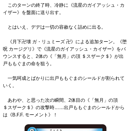
このターンの終了時、冷静に
《流星のガイアッシュ・カ
イザー》
を盤面に送り出す。
とはいえ、デデは一切の容赦なく詰めに出る。
《月下卍壊 ガ・リュミーズ 卍》
による追加ターン。
《堕
呪 カージグリ》
で
《流星のガイアッシュ・カイザー》
をバ
ウンスすると、2体の
《「無月」の頂 ＄スザーク＄》
が出
戸ももぐまの命を狙う。
一気呵成とばかりに出戸ももぐまのシールドが割られて
いく。
あわや、と思った次の瞬間、2体目の
《「無月」の頂
＄スザーク＄》
の攻撃時……出戸ももぐまのシールドから
は
《B.F.F. モーメント》
！