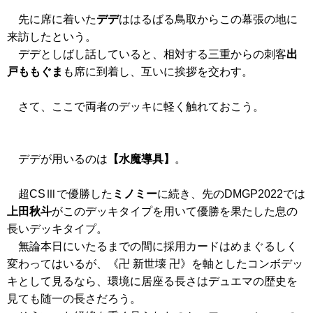
先に席に着いた
デデ
ははるばる鳥取からこの幕張の地に
来訪したという。
デデとしばし話していると、相対する三重からの刺客
出
戸ももぐま
も席に到着し、互いに挨拶を交わす。
さて、ここで両者のデッキに軽く触れておこう。
デデが用いるのは
【水魔導具】
。
超CSⅢで優勝した
ミノミー
に続き、先のDMGP2022では
上田秋斗
がこのデッキタイプを用いて優勝を果たした息の
長いデッキタイプ。
無論本日にいたるまでの間に採用カードはめまぐるしく
変わってはいるが、
《卍 新世壊 卍》
を軸としたコンボデッ
キとして見るなら、環境に居座る長さはデュエマの歴史を
見ても随一の長さだろう。