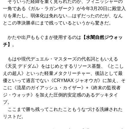
そういった経緯を重く見られたのか、フィニッシャーの
一角である
《ガル・ラガンザーク》
が今年3月20日に殿堂入
りを果たし、弱体化は免れない…はずだったのだが、なん
とこの準決勝卓にまで残っているというから驚きだ。
かたや出戸ももぐまが使用するのは
【水闇自然ジウォッ
チ】
。
もはや現代デュエル・マスターズの代名詞ともいえる
《天災 デドダム》
をはじめとするリソース基盤、
《とこし
えの超人》
といった軽量メタクリーチャー、後詰として最
優といって過言でない
《CRYMAX ジャオウガ》
に加え、そ
こに
《流星のガイアッシュ・カイザー》
+
《終末の監視者
ジ・ウォッチ》
を加えた圧倒的安定感のあるデッキタイ
プ。
ここまで勝ち残ってこれたこともうなづける洗練された
リストだ。