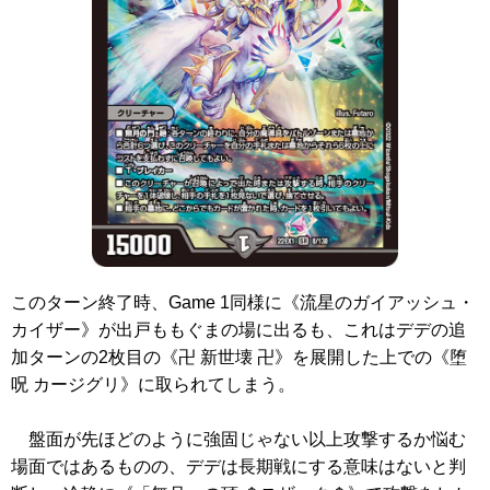
このターン終了時、Game 1同様に
《流星のガイアッシュ・
カイザー》
が出戸ももぐまの場に出るも、これはデデの追
加ターンの2枚目の
《卍 新世壊 卍》
を展開した上での
《堕
呪 カージグリ》
に取られてしまう。
盤面が先ほどのように強固じゃない以上攻撃するか悩む
場面ではあるものの、デデは長期戦にする意味はないと判