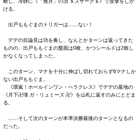
断し、冷静に
《「無月」の頂 ＄スザーク＄》
で攻撃をしか
ける。
出戸ももぐまのトリガーは……ない！
デデの目論見は功を奏し、なんとかターンは返ってきた
ものの、出戸ももぐまの盤面は0枚、かつシールドは2枚し
かなくなってしまった。
このターン、マナを十分に伸ばし切れておらず6マナしか
ない出戸ももぐま。
《環嵐！ホールインワン・ヘラクレス》
でデデの墓地の
《月下卍壊 ガ・リュミーズ 卍》
を山札に返すのみにとどま
る。
……そして次のターンが本準決勝最後のターンとなるの
だった。