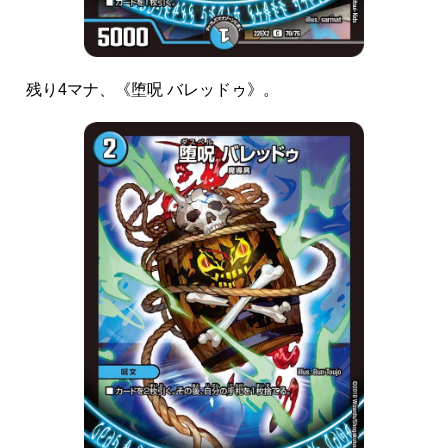
残り4マナ、
《堕呪 バレッドゥ》
。