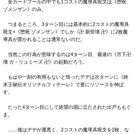
全カードプールの中でも1コストの魔導具呪文は
《堕呪
ゾメンザン》
のみ。
つまるところ、3ターン目には基本的に2コストの魔導具
呪文+
《堕呪 ゾメンザン》
でしか
《卍 新世壊 卍》
に2枚魔
導具が置かれることは通常ないのだ。
当然この行為が意味するのは4ターン目、最速の
《月下卍
壊 ガ・リュミーズ 卍》
の起動だろう。
もはや一刻の有用もないと悟ったデデは次ターンに
《終
末王秘伝オリジナルフィナーレ》
で更にリソースを伸ば
す。
たった4ターン目にして絶望の淵に立たされた出戸ももぐ
ま。
……後はデデが運悪く、2コストの魔導具呪文を2枚、な