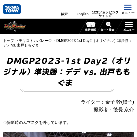
公式ショッピング
メニュー
検索
English
サイト
トップ
テキストカバレージ
DMGP2023-1st Day2（オリジナル）準決勝：
デデ vs. 出戸ももぐま
DMGP2023-1st Day2（オリ
ジナル）準決勝：デデ vs. 出戸もも
ぐま
ライター：金子 幹(鐘子)
撮影者：後長 京介
※撮影時のみマスクを外しています。