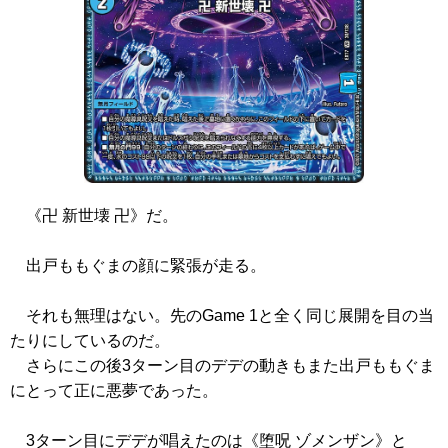
《卍 新世壊 卍》
だ。
出戸ももぐまの顔に緊張が走る。
それも無理はない。先のGame 1と全く同じ展開を目の当
たりにしているのだ。
さらにこの後3ターン目のデデの動きもまた出戸ももぐま
にとって正に悪夢であった。
3ターン目にデデが唱えたのは
《堕呪 ゾメンザン》
と