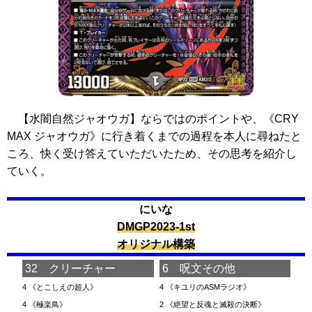
【水闇自然ジャオウガ】ならではのポイントや、
《CRY
MAX ジャオウガ》
に行き着くまでの過程を本人に尋ねたと
ころ、快く受け答えていただいたため、その思考を紹介し
ていく。
にいな
DMGP2023-1st
オリジナル構築
32 クリーチャー
6 呪文その他
4
《とこしえの超人》
4
《キユリのASMラジオ》
4
《極楽鳥》
2
《絶望と反魂と滅殺の決断》