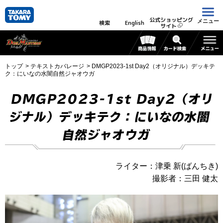
公式ショッピング
メニュー
検索
English
サイト
トップ
テキストカバレージ
DMGP2023-1st Day2（オリジナル）デッキテ
ク：にいなの水闇自然ジャオウガ
DMGP2023-1st Day2（オリ
ジナル）デッキテク：にいなの水闇
自然ジャオウガ
ライター：津乗 新(ばんちき)
撮影者：三田 健太