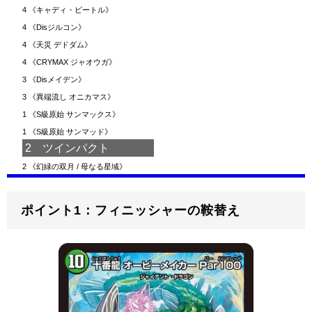
4
《キャディ・ビートル》
4
《Disジルコン》
4
《天災 デドダム》
4
《CRYMAX ジャオウガ》
3
《Disメイデン》
3
《異端流し オニカマス》
1
《S級原始 サンマックス》
1
《S級原始 サンマッド》
2 ツインパクト
2
《幻緑の双月 / 母なる星域》
ポイント1：フィニッシャーの鞍替え