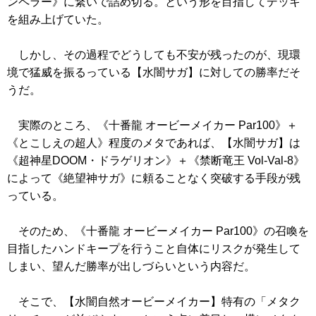
ンペラー》
に繋いで詰め切る。という形を目指してデッキ
を組み上げていた。
しかし、その過程でどうしても不安が残ったのが、現環
境で猛威を振るっている【水闇サガ】に対しての勝率だそ
うだ。
実際のところ、
《十番龍 オービーメイカー Par100》
＋
《とこしえの超人》
程度のメタであれば、【水闇サガ】は
《超神星DOOM・ドラゲリオン》
＋
《禁断竜王 Vol-Val-8》
によって
《絶望神サガ》
に頼ることなく突破する手段が残
っている。
そのため、
《十番龍 オービーメイカー Par100》
の召喚を
目指したハンドキープを行うこと自体にリスクが発生して
しまい、望んだ勝率が出しづらいという内容だ。
そこで、【水闇自然オービーメイカー】特有の「メタク