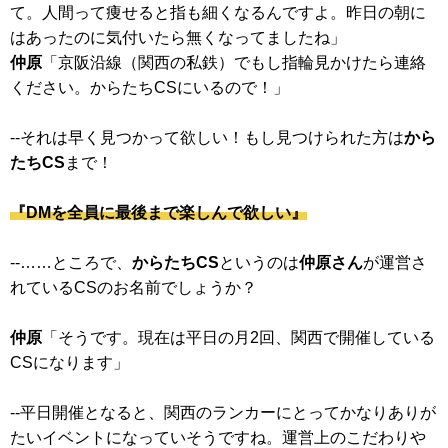
て。人間って痩せると指も細くなるんですよ。昨日の朝に
はあったのに気付いたら無くなってましたね」
仲原
「京阪沿線（関西の私鉄）でもし指輪見かけたら連絡
ください。からたちCSにいるので！」
--それは早く見つかって欲しい！もし見つけられた方は
から
たちCS
まで！
『DMを全員に最後まで楽しんで欲しい』
--……ところで、
からたちCS
というのは
仲原さん
が運営さ
れているCSのお名前でしょうか？
仲原
「そうです。現在は平日の月2回、関西で開催している
CSになります」
--平日開催となると、関西のランカーにとってかなりありが
たいイベントになっていそうですね。運営上のこだわりや