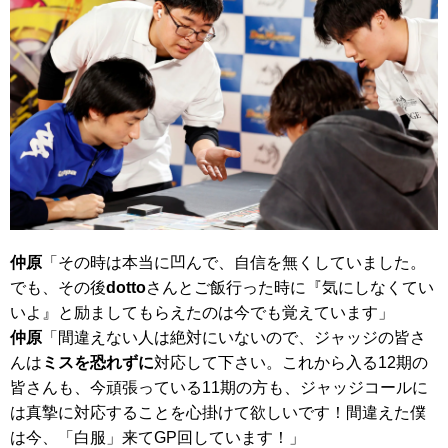
仲原
「その時は本当に凹んで、自信を無くしていました。
でも、その後
dotto
さんとご飯行った時に『気にしなくてい
いよ』と励ましてもらえたのは今でも覚えています」
仲原
「間違えない人は絶対にいないので、ジャッジの皆さ
んは
ミスを恐れずに
対応して下さい。これから入る12期の
皆さんも、今頑張っている11期の方も、ジャッジコールに
は真摯に対応することを心掛けて欲しいです！間違えた僕
は今、「白服」来てGP回しています！」