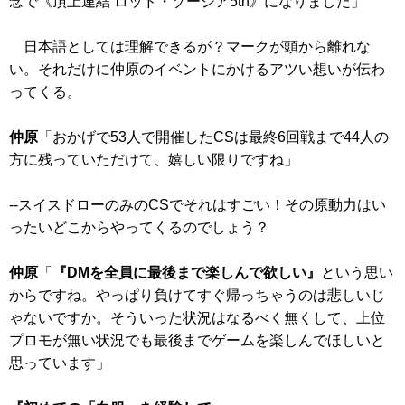
念で
《頂上連結 ロッド・ゾージア5th》
になりました」
日本語としては理解できるが？マークが頭から離れな
い。それだけに仲原のイベントにかけるアツい想いが伝わ
ってくる。
仲原
「おかげで53人で開催したCSは最終6回戦まで44人の
方に残っていただけて、嬉しい限りですね」
--スイスドローのみのCSでそれはすごい！その原動力はい
ったいどこからやってくるのでしょう？
仲原
「
『DMを全員に最後まで楽しんで欲しい』
という思い
からですね。やっぱり負けてすぐ帰っちゃうのは悲しいじ
ゃないですか。そういった状況はなるべく無くして、上位
プロモが無い状況でも最後までゲームを楽しんでほしいと
思っています」