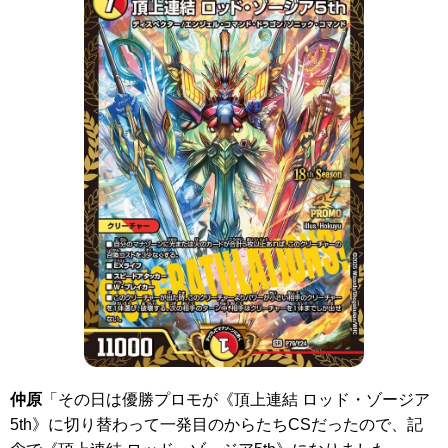
仲原
「その日は優勝プロモが
《頂上連結 ロッド・ゾージア
5th》
に切り替わって一発目のからたちCSだったので、記