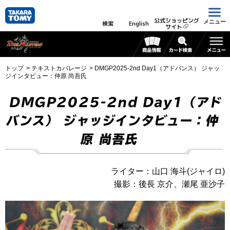
公式ショッピング
メニュー
検索
English
サイト
トップ
テキストカバレージ
DMGP2025-2nd Day1（アドバンス） ジャッ
ジインタビュー：仲原 尚吾氏
DMGP2025-2nd Day1（アド
バンス） ジャッジインタビュー：仲
原 尚吾氏
ライター：山口 海斗(ジャイロ)
撮影：後長 京介、瀬尾 亜沙子