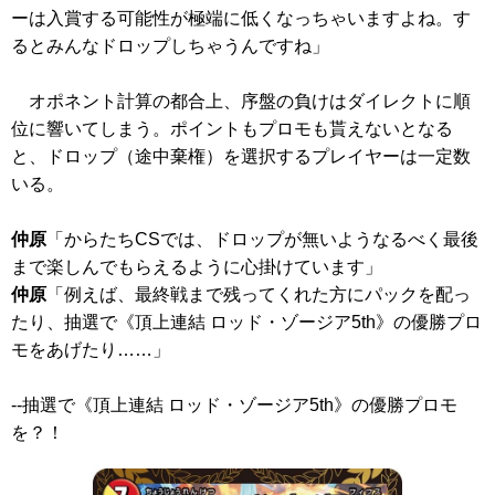
ーは入賞する可能性が極端に低くなっちゃいますよね。す
るとみんなドロップしちゃうんですね」
オポネント計算の都合上、序盤の負けはダイレクトに順
位に響いてしまう。ポイントもプロモも貰えないとなる
と、ドロップ（途中棄権）を選択するプレイヤーは一定数
いる。
仲原
「からたちCSでは、ドロップが無いようなるべく最後
まで楽しんでもらえるように心掛けています」
仲原
「例えば、最終戦まで残ってくれた方にパックを配っ
たり、抽選で
《頂上連結 ロッド・ゾージア5th》
の優勝プロ
モをあげたり……」
--抽選で
《頂上連結 ロッド・ゾージア5th》
の優勝プロモ
を？！