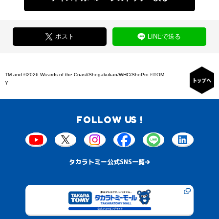
ポスト
LINEで送る
TM and ©2026 Wizards of the Coast/Shogakukan/WHC/ShoPro ©TOM
Y
FOLLOW US !
タカラトミー公式SNS一覧