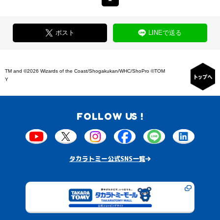
ポスト
LINEで送る
TM and ©2026 Wizards of the Coast/Shogakukan/WHC/ShoPro ©TOM
Y
FOLLOW US !
タカラトミー公式SNS一覧