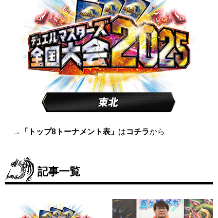
→
「トップ8トーナメント表」
は
コチラ
から
記事一覧