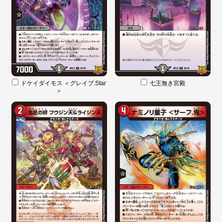
ドケイダイモス ＜グレイブ.Star
七王無き宮殿
＞