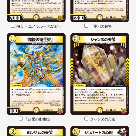
翔天 ＜エメラルーダ.Star＞
「星刀の輝将」
「超愛の衛生姫」
ジャンヌの天宝