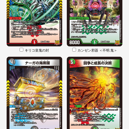
キリコ皇鬼の封
カンゼン邪器 ＜不明.鬼＞