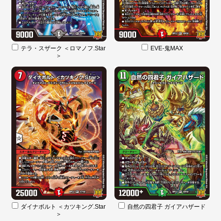
テラ・スザーク ＜ロマノフ.Star
EVE-鬼MAX
＞
ダイナボルト ＜カツキング.Star
自然の四君子 ガイアハザード
＞