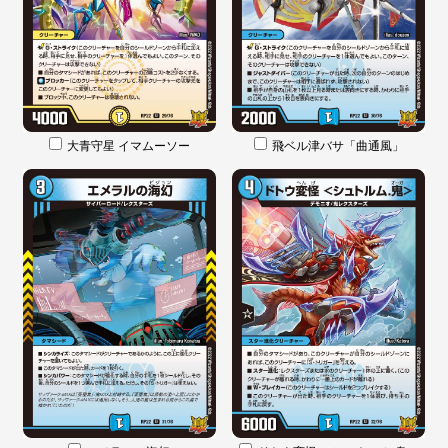
大青守星 イマムーソー
飛ベル津バサ「曲通風」