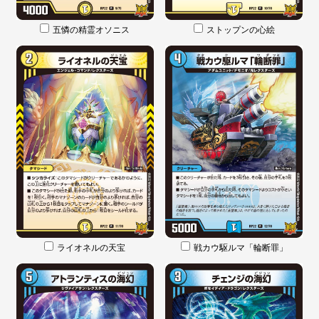
五憐の精霊オソニス
ストップンの心絵
ライオネルの天宝
戦カウ駆ルマ「輪断罪」