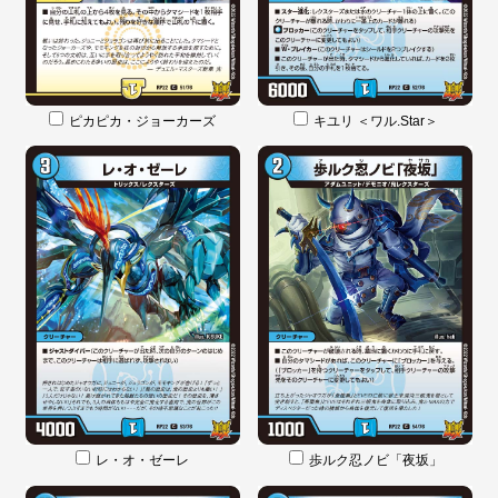
ピカピカ・ジョーカーズ
キユリ ＜ワル.Star＞
レ・オ・ゼーレ
歩ルク忍ノビ「夜坂」