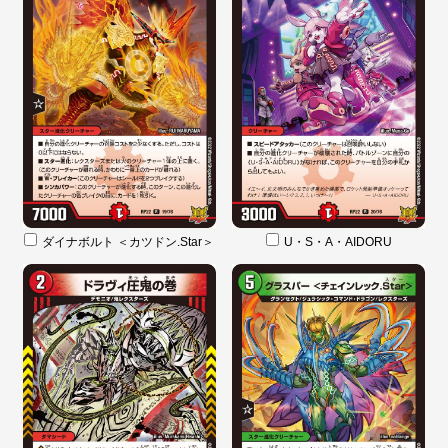
ダイナボルト ＜カツドン.Star＞
U・S・A・AIDORU