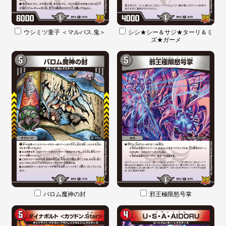
ウシミツ童子 ＜マルバス.鬼＞
シシ★シー＆サジ★ターリ＆ミ
ズ★ガーメ
バロム魔神の封
邪王極限怒号掌