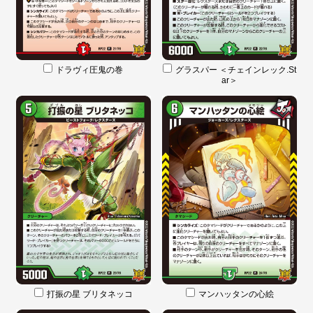
ドラヴィ圧鬼の巻
グラスパー ＜チェインレック.St
ar＞
打振の星 ブリタネッコ
マンハッタンの心絵