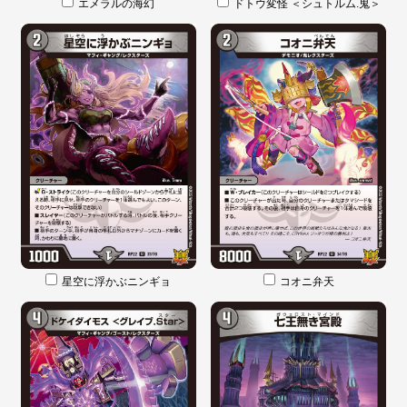
エメラルの海幻
ドトウ変怪 ＜シュトルム.鬼＞
星空に浮かぶニンギョ
コオニ弁天