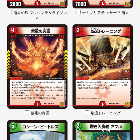
鬼星の絆 フウジン天＆ライジン
ナミノリ童子 ＜サーフ.鬼＞
天
紫電の炎霊
焔流トレーニング