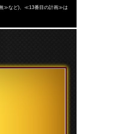
無≫など)、≪13番目の計画≫は