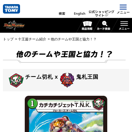
公式ショッピング
メニュー
検索
English
サイト
トップ
十王篇チーム紹介
他のチームや王国と協力！？
他のチームや王国と協力！？
チーム切札 x
鬼札王国