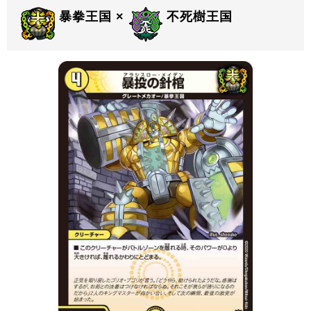
暴拳王国 ×
不死樹王国