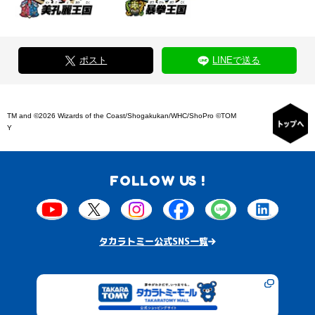
ポスト
LINEで送る
TM and ©2026 Wizards of the Coast/Shogakukan/WHC/ShoPro ©TOM
Y
FOLLOW US !
タカラトミー公式SNS一覧