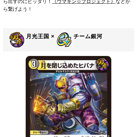
ら出すのにピッタリ！
《ウマキン☆プロジェクト》
などか
ら繋げよう！
月光王国 ×
チーム銀河