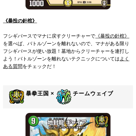
《暴投の針棺》
フシギバースでマナに戻すクリーチャーで
《暴投の針棺》
を選べば、バトルゾーンを離れないので、マナがある限り
フシギバースが使い放題！墓地からクリーチャーを連打し
よう！バトルゾーンを離れないテクニックについては
よく
ある質問
をチェックだ！
暴拳王国 ×
チームウェイブ