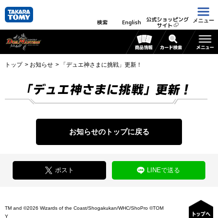
公式ショッピング
メニュー
検索
English
サイト
トップ
お知らせ
「デュエ神さまに挑戦」更新！
「デュエ神さまに挑戦」更新！
お知らせのトップに戻る
ポスト
LINEで送る
TM and ©2026 Wizards of the Coast/Shogakukan/WHC/ShoPro ©TOM
Y