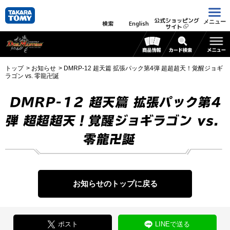
公式ショッピング
メニュー
検索
English
サイト
トップ
お知らせ
DMRP-12 超天篇 拡張パック第4弾 超超超天！覚醒ジョギ
ラゴン vs. 零龍卍誕
DMRP-12 超天篇 拡張パック第4
弾 超超超天！覚醒ジョギラゴン vs.
零龍卍誕
お知らせのトップに戻る
ポスト
LINEで送る