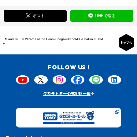
ポスト
LINEで送る
TM and ©2026 Wizards of the Coast/Shogakukan/WHC/ShoPro ©TOM
Y
FOLLOW US !
タカラトミー公式SNS一覧