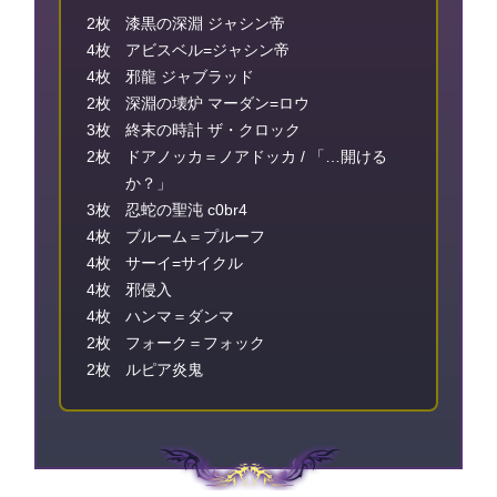
2枚
漆黒の深淵 ジャシン帝
4枚
アビスベル=ジャシン帝
4枚
邪龍 ジャブラッド
2枚
深淵の壊炉 マーダン=ロウ
3枚
終末の時計 ザ・クロック
2枚
ドアノッカ＝ノアドッカ / 「…開ける
か？」
3枚
忍蛇の聖沌 c0br4
4枚
ブルーム＝プルーフ
4枚
サーイ=サイクル
4枚
邪侵入
4枚
ハンマ＝ダンマ
2枚
フォーク＝フォック
2枚
ルピア炎鬼