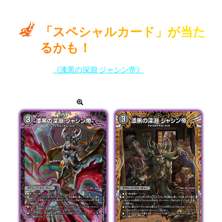
「スペシャルカード」が
当た
るかも！
強力カード
《漆黒の深淵 ジャシン帝》
が、ごく稀にスペ
シャルイラスト版として手に入る！
カードをタップして拡大