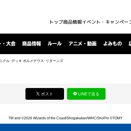
トップ
商品情報
イベント・キャンペー
ト・大会
商品情報
ルール
アニメ・動画
よみもの
クロニクル･デッキ ボルメテウス･リターンズ
ポスト
LINEで送る
TM and ©2026 Wizards of the Coast/Shogakukan/WHC/ShoPro ©TOMY