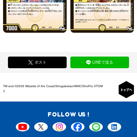
ポスト
LINEで送る
TM and ©2026 Wizards of the Coast/Shogakukan/WHC/ShoPro ©TOM
Y
FOLLOW US !