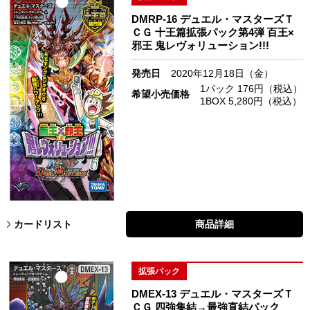
DMRP-16 デュエル・マスターズＴ
ＣＧ 十王篇拡張パック第4弾 百王×
邪王 鬼レヴォリューション!!!
発売日
2020年12月18日（金）
1パック 176円（税込）
希望小売価格
1BOX 5,280円（税込）
カードリスト
商品詳細
拡張パック
DMEX-13 デュエル・マスターズＴ
ＣＧ 四強集結→最強直結パック