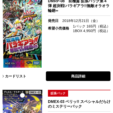
DMRP-08 双極篇 拡張パック第４
弾 超決戦!バラギアラ!!無敵オラオラ
輪廻∞
発売日
2018年12月21日（金）
1パック 165円（税込）
希望小売価格
1BOX 4,950円（税込）
カードリスト
商品詳細
拡張パック
DMEX-03 ペリッ!! スペシャルだらけ
のミステリーパック