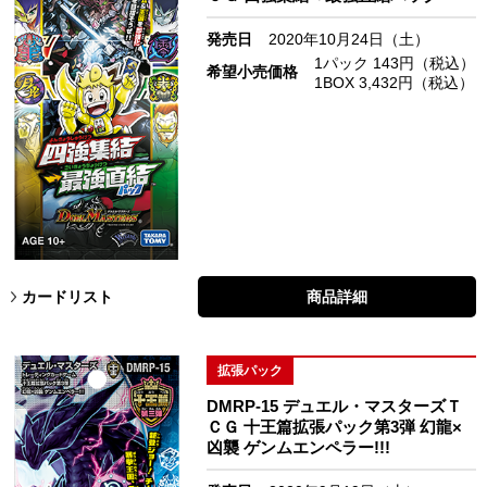
発売日
2020年10月24日（土）
1パック 143円（税込）
希望小売価格
1BOX 3,432円（税込）
カードリスト
商品詳細
拡張パック
DMRP-15 デュエル・マスターズＴ
ＣＧ 十王篇拡張パック第3弾 幻龍×
凶襲 ゲンムエンペラー!!!