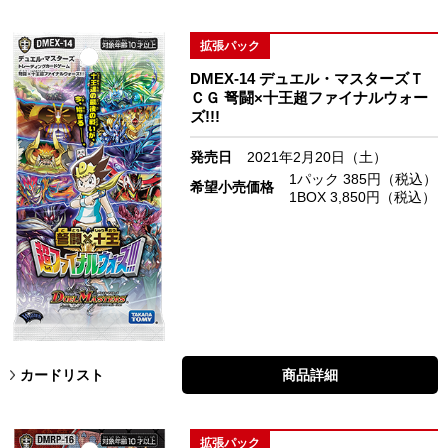
拡張パック
DMEX-14 デュエル・マスターズＴ
ＣＧ 弩闘×十王超ファイナルウォー
ズ!!!
発売日
2021年2月20日（土）
1パック 385円（税込）
希望小売価格
1BOX 3,850円（税込）
カードリスト
商品詳細
拡張パック