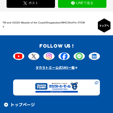
ポスト
LINEで送る
TM and ©2026 Wizards of the Coast/Shogakukan/WHC/ShoPro ©TOM
Y
FOLLOW US !
タカラトミー公式SNS一覧
トップページ