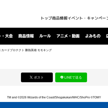
トップ
商品情報
イベント・キャンペー
ト・大会
商品情報
ルール
アニメ・動画
よみもの
Ｘカードプロテクト 勝熱英雄 モモキング
ポスト
LINEで送る
TM and ©2026 Wizards of the Coast/Shogakukan/WHC/ShoPro ©TOMY