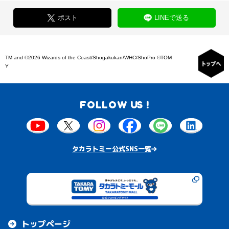
ポスト
LINEで送る
TM and ©2026 Wizards of the Coast/Shogakukan/WHC/ShoPro ©TOM
Y
FOLLOW US !
タカラトミー公式SNS一覧
トップページ