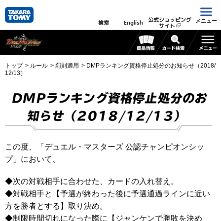
公式ショッピング
メニュー
検索
English
サイト
トップ
ルール
罰則適用
DMPランキング資格停止処分のお知らせ（2018/
12/13）
DMPランキング資格停止処分のお
知らせ（2018/12/13）
この度、「デュエル・マスターズ 公認チャンピオンシッ
プ」において、
◆次の対戦相手に合わせた、カードの入れ替え。
◆対戦相手と【予選が終わった後に予選通過ラインに近い
方を勝者とする】取り決め。
◆制限時間切れになった際に【ジャンケンで勝敗を決め