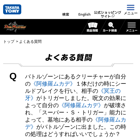
公式ショッピング
メニュー
検索
English
サイト
トップ
よくある質問
よくある質問
Q
バトルゾーンにあるクリーチャーが自分
の
《阿修羅ムカデ》
１体だけの時にシー
ルドブレイクを行い、相手の
《冥王の
牙》
がトリガーしました。呪文の効果に
よって自分の
《阿修羅ムカデ》
が破壊さ
れ、「スーパー・Ｓ・トリガー」能力に
よって、墓地にある相手の
《阿修羅ムカ
デ》
がバトルゾーンに出ました。この時
の処理はどうすればいいでしょうか？