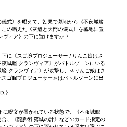
の儀式》を唱えて、効果で墓地から《不夜城艦
。この唱えた《灰燼と天門の儀式》を墓地に置
ンヴィア》の下に置けますか？
下に《スゴ腕プロジューサー / りんご娘はさ
不夜城艦 クランヴィア》がバトルゾーンにいる
城艦 クランヴィア》が攻撃し、≪りんご娘はさ
≪スゴ腕プロジューサー≫はバトルゾーンに出
.D.》
の下に呪文が置かれている状態で、《不夜城艦
場合、《龍脈術 落城の計》などのカード指定の
クランヴィア》の下に置かれている呪文は選ぶこ