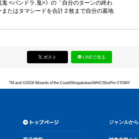
鬼 <パンドラ.鬼>》の「自分のターンの終わ
ーまたはタマシードを合計２枚まで自分の墓地
ポスト
LINEで送る
TM and ©2026 Wizards of the Coast/Shogakukan/WHC/ShoPro ©TOMY
トップページ
ジャンルから