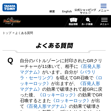
公式ショッピング
メニュー
検索
English
サイト
トップ
よくある質問
よくある質問
Q
自分のバトルゾーンに封印されたGRクリ
ーチャーが11体いて、相手に
《百発人形
マグナム》
がいます。自分が
《パラリ
ラ・セーリング》
を唱えてGR召喚で
《ロ
ッキーロック》
が出ますが、
《百発人形
マグナム》
の効果で破壊されて超GRに戻
った後、
《ロッキーロック》
の効果でGR
召喚するとまた
《ロッキーロック》
が出
て
《百発人形マグナム》
の効果で破壊さ