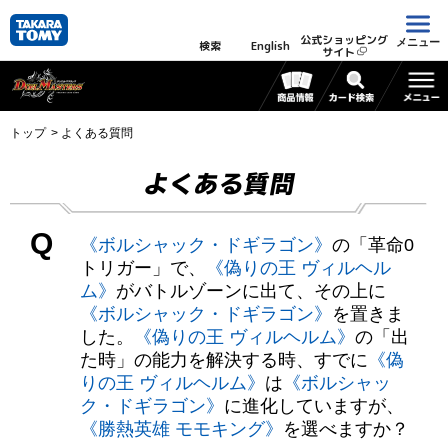
公式ショッピング
メニュー
検索
English
サイト
トップ
よくある質問
よくある質問
Q
《ボルシャック・ドギラゴン》
の「革命0
トリガー」で、
《偽りの王 ヴィルヘル
ム》
がバトルゾーンに出て、その上に
《ボルシャック・ドギラゴン》
を置きま
した。
《偽りの王 ヴィルヘルム》
の「出
た時」の能力を解決する時、すでに
《偽
りの王 ヴィルヘルム》
は
《ボルシャッ
ク・ドギラゴン》
に進化していますが、
《勝熱英雄 モモキング》
を選べますか？