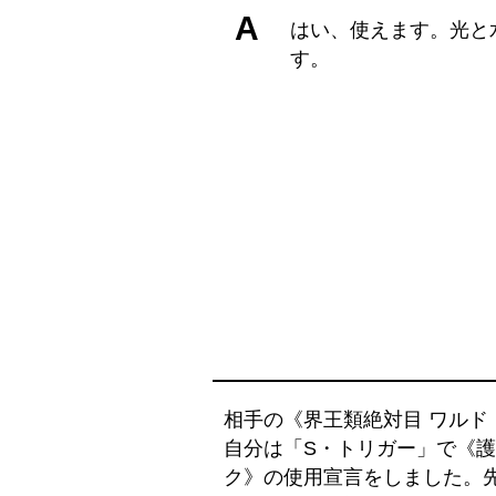
A
はい、使えます。光と
す。
相手の《界王類絶対目 ワル
自分は「S・トリガー」で《護
ク》の使用宣言をしました。先