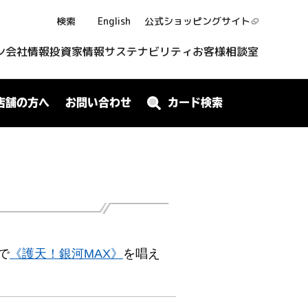
検索
English
公式ショッピング
サイト
ン
会社情報
投資家情報
サステナビリティ
お客様相談室
店舗の方へ
お問い合わせ
カード検索
で
《護天！銀河MAX》
を唱え