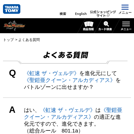
公式ショッピング
メニュー
検索
English
サイト
トップ
よくある質問
よくある質問
Q
《虹速 ザ・ヴェルデ》
を進化元にして
《聖鎧亜クイーン・アルカディアス》
を
バトルゾーンに出せますか？
A
はい、
《虹速 ザ・ヴェルデ》
は
《聖鎧亜
クイーン・アルカディアス》
の適正な進
化元ですので、進化できます。
（総合ルール 801.1a）