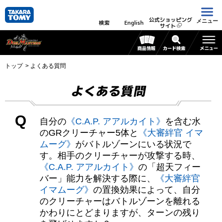
公式ショッピング
メニュー
検索
English
サイト
トップ
よくある質問
よくある質問
Q
自分の
《C.A.P. アアルカイト》
を含む水
のGRクリーチャー5体と
《大審絆官 イマ
ムーグ》
がバトルゾーンにいる状況で
す。相手のクリーチャーが攻撃する時、
《C.A.P. アアルカイト》
の「超天フィー
バー」能力を解決する際に、
《大審絆官
イマムーグ》
の置換効果によって、自分
のクリーチャーはバトルゾーンを離れる
かわりにとどまりますが、ターンの残り