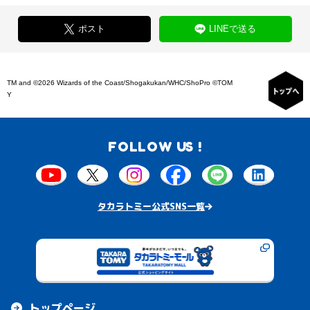
ポスト
LINEで送る
TM and ©2026 Wizards of the Coast/Shogakukan/WHC/ShoPro ©TOM
Y
FOLLOW US !
タカラトミー公式SNS一覧
トップページ