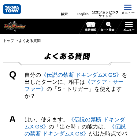
公式ショッピング
メニュー
検索
English
サイト
トップ
よくある質問
よくある質問
Q
自分の
《伝説の禁断 ドキンダムX GS》
を
出したターンに、相手は
《アクア・サー
ファー》
の「S・トリガー」を使えます
か？
A
はい、使えます。
《伝説の禁断 ドキンダ
ムX GS》
の「出た時」の能力は、
《伝説
の禁断 ドキンダムX GS》
が出た時点でバ