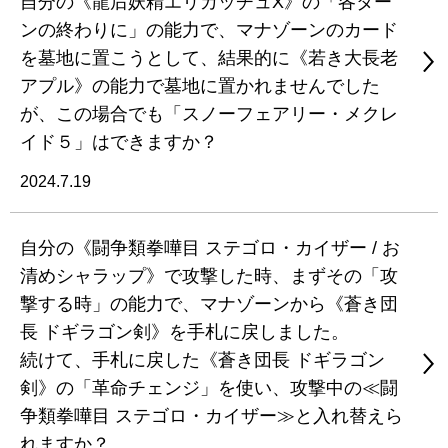
自分の《龍后妖精エリカッチュX》の「各ター
ンの終わりに」の能力で、マナゾーンのカード
を墓地に置こうとして、結果的に《若き大長老
アプル》の能力で墓地に置かれませんでした
が、この場合でも「スノーフェアリー・メクレ
イド５」はできますか？
2024.7.19
自分の《闘争類拳嘩目 ステゴロ・カイザー / お
清めシャラップ》で攻撃した時、まずその「攻
撃する時」の能力で、マナゾーンから《蒼き団
長 ドギラゴン剣》を手札に戻しました。
続けて、手札に戻した《蒼き団長 ドギラゴン
剣》の「革命チェンジ」を使い、攻撃中の≪闘
争類拳嘩目 ステゴロ・カイザー≫と入れ替えら
れますか？