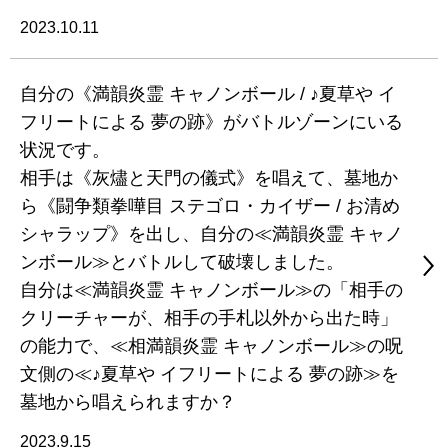
2023.10.11
自分の《満韻炎霊 キャノンボール / ♪夏草や イ
フリートによる 夢の跡》がバトルゾーンにいる
状況です。
相手は《灰燼と天門の儀式》を唱えて、墓地か
ら《闘争類拳嘩目 ステゴロ・カイザー / お清め
シャラップ》を出し、自分の≪満韻炎霊 キャノ
ンボール≫とバトルして破壊しました。
自分は≪満韻炎霊 キャノンボール≫の「相手の
クリーチャーが、相手の手札以外から出た時」
の能力で、≪相満韻炎霊 キャノンボール≫の呪
文側の≪♪夏草や イフリートによる 夢の跡≫を
墓地から唱えられますか？
2023.9.15