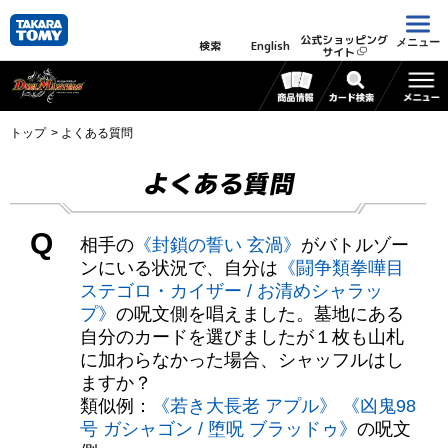
公式ショッピング
メニュー
検索
English
サイト
トップ
よくある質問
よくある質問
Q
相手の
《封鎖の誓い 玄渦》
がバトルゾー
ンにいる状況で、自分は
《闘争類拳嘩目
ステゴロ・カイザー / お清めシャラッ
プ》
の呪文側を唱えました。墓地にある
自分のカードを選びましたが１枚も山札
に加わらなかった場合、シャッフルはし
ますか？
類似例：
《若き大長老 アプル》
《凶鬼98
号 ガシャゴン / 堕呪 ブラッドゥ》
の呪文