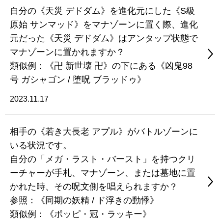
自分の《天災 デドダム》を進化元にした《S級
原始 サンマッド》をマナゾーンに置く際、進化
元だった《天災 デドダム》はアンタップ状態で
マナゾーンに置かれますか？
類似例：《卍 新世壊 卍》の下にある《凶鬼98
号 ガシャゴン / 堕呪 ブラッドゥ》
2023.11.17
相手の《若き大長老 アプル》がバトルゾーンに
いる状況です。
自分の「メガ・ラスト・バースト」を持つクリ
ーチャーが手札、マナゾーン、または墓地に置
かれた時、その呪文側を唱えられますか？
参照：《同期の妖精 / ド浮きの動悸》
類似例：《ポッピ・冠・ラッキー》