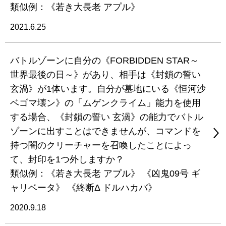
類似例：《若き大長老 アプル》
2021.6.25
バトルゾーンに自分の《FORBIDDEN STAR～
世界最後の日～》があり、相手は《封鎖の誓い
玄渦》が1体います。自分が墓地にいる《恒河沙
ベゴマ壊ン》の「ムゲンクライム」能力を使用
する場合、《封鎖の誓い 玄渦》の能力でバトル
ゾーンに出すことはできませんが、コマンドを
持つ闇のクリーチャーを召喚したことによっ
て、封印を1つ外しますか？
類似例：《若き大長老 アプル》 《凶鬼09号 ギ
ャリベータ》 《終断Δ ドルハカバ》
2020.9.18