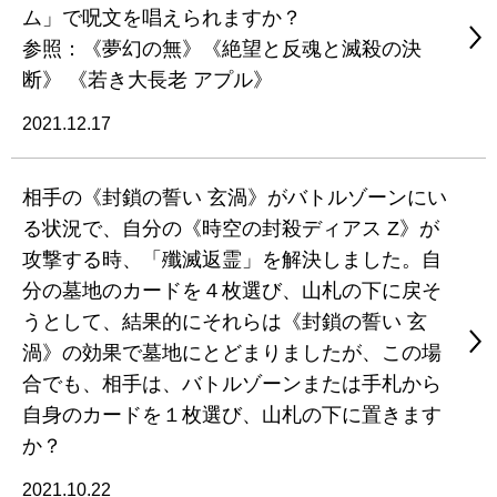
ム」で呪文を唱えられますか？
参照：《夢幻の無》《絶望と反魂と滅殺の決
断》 《若き大長老 アプル》
2021.12.17
相手の《封鎖の誓い 玄渦》がバトルゾーンにい
る状況で、自分の《時空の封殺ディアス Z》が
攻撃する時、「殲滅返霊」を解決しました。自
分の墓地のカードを４枚選び、山札の下に戻そ
うとして、結果的にそれらは《封鎖の誓い 玄
渦》の効果で墓地にとどまりましたが、この場
合でも、相手は、バトルゾーンまたは手札から
自身のカードを１枚選び、山札の下に置きます
か？
2021.10.22