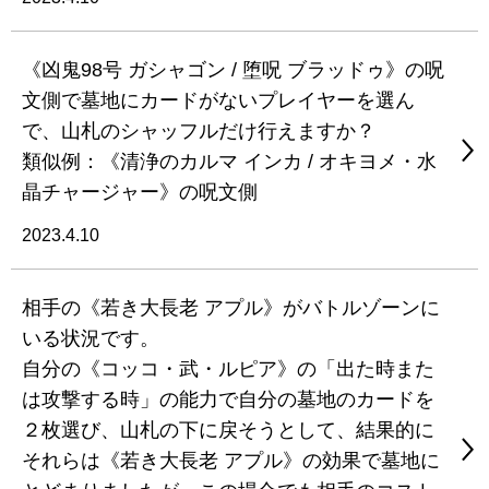
《凶鬼98号 ガシャゴン / 堕呪 ブラッドゥ》の呪
文側で墓地にカードがないプレイヤーを選ん
で、山札のシャッフルだけ行えますか？
類似例：《清浄のカルマ インカ / オキヨメ・水
晶チャージャー》の呪文側
2023.4.10
相手の《若き大長老 アプル》がバトルゾーンに
いる状況です。
自分の《コッコ・武・ルピア》の「出た時また
は攻撃する時」の能力で自分の墓地のカードを
２枚選び、山札の下に戻そうとして、結果的に
それらは《若き大長老 アプル》の効果で墓地に