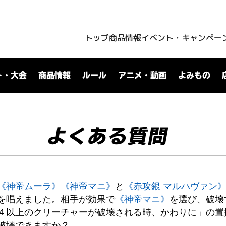
トップ
商品情報
イベント・キャンペー
ト・大会
商品情報
ルール
アニメ・動画
よみもの
よくある質問
《神帝ムーラ》
《神帝マニ》
と
《赤攻銀 マルハヴァン
を唱えました。相手が効果で
《神帝マニ》
を選び、破壊
４以上のクリーチャーが破壊される時、かわりに」の置
破壊できますか？