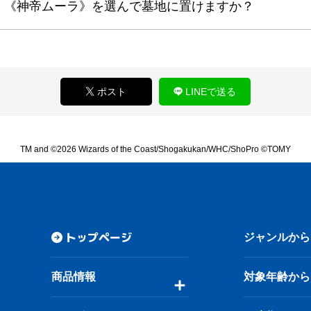
、《神帝ムーラ》を選んで墓地に置けますか？
ポスト
LINEで送る
TM and ©2026 Wizards of the Coast/Shogakukan/WHC/ShoPro ©TOMY
トップページ
ジャンルから
商品情報
対象年齢から