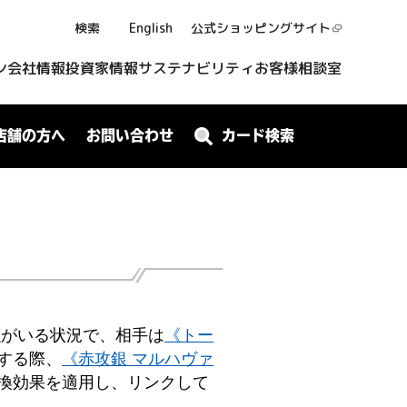
検索
English
公式ショッピング
サイト
ン
会社情報
投資家情報
サステナビリティ
お客様相談室
店舗の方へ
お問い合わせ
カード検索
》
がいる状況で、相手は
《トー
する際、
《赤攻銀 マルハヴァ
換効果を適用し、リンクして