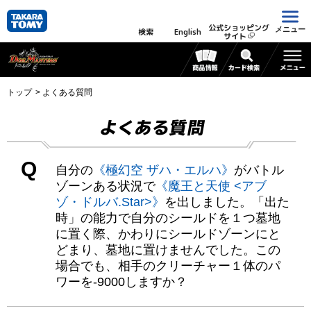
公式ショッピング
メニュー
検索
English
サイト
トップ
よくある質問
よくある質問
Q
自分の
《極幻空 ザハ・エルハ》
がバトル
ゾーンある状況で
《魔王と天使 <アブ
ゾ・ドルバ.Star>》
を出しました。「出た
時」の能力で自分のシールドを１つ墓地
に置く際、かわりにシールドゾーンにと
どまり、墓地に置けませんでした。この
場合でも、相手のクリーチャー１体のパ
ワーを-9000しますか？