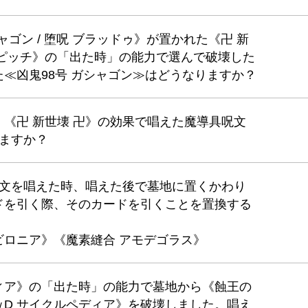
ャゴン / 堕呪 ブラッドゥ》が置かれた《卍 新
・ピッチ》の「出た時」の能力で選んで破壊した
≪凶鬼98号 ガシャゴン≫はどうなりますか？
《卍 新世壊 卍》の効果で唱えた魔導具呪文
けますか？
呪文を唱えた時、唱えた後で墓地に置くかわり
ドを引く際、そのカードを引くことを置換する
ビロニア》《魔素縫合 アモデゴラス》
ィア》の「出た時」の能力で墓地から《蝕王の
D サイクルペディア》を破壊しました。唱え