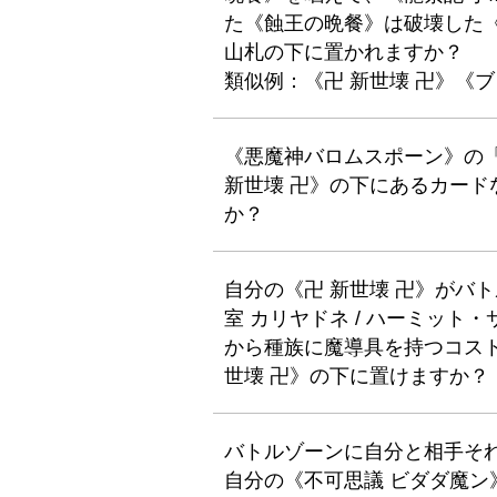
た《蝕王の晩餐》は破壊した《
山札の下に置かれますか？
類似例：《卍 新世壊 卍》《
《悪魔神バロムスポーン》の
新世壊 卍》の下にあるカー
か？
自分の《卍 新世壊 卍》がバ
室 カリヤドネ / ハーミッ
から種族に魔導具を持つコスト
世壊 卍》の下に置けますか？
バトルゾーンに自分と相手それ
自分の《不可思議 ビダダ魔