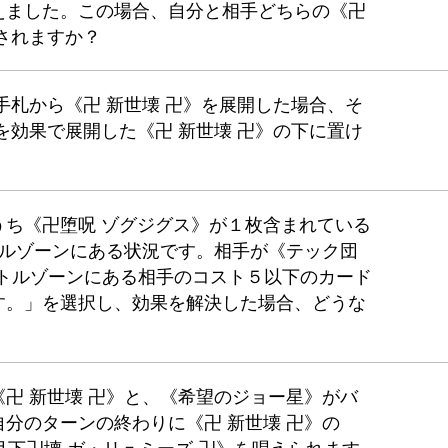
えました。この場合、自分と相手どちらの《卍
されますか？
手札から《卍 新世壊 卍》を展開した場合、そ
を効果で展開した《卍 新世壊 卍》の下に置け
うち《卍堕呪 ゾグジグス》が１枚含まれている
トルゾーンにある状況です。相手が《テック団
バトルゾーンにある相手のコスト５以下のカード
す。」を選択し、効果を解決した場合、どうな
卍 新世壊 卍》と、《希望のジョー星》がバ
分のターンの終わりに《卍 新世壊 卍》の