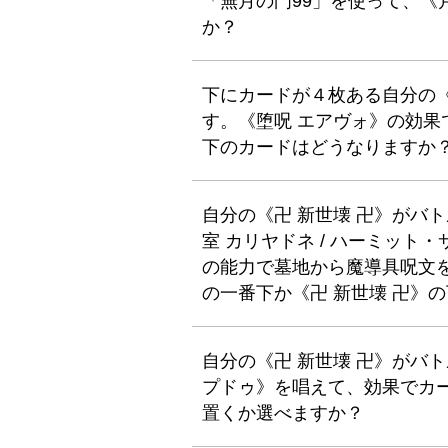
「無月の門99」を使って、《
か？
下にカードが４枚ある自分の《
す。《堕呪 エアヴォ》の効果
下のカードはどうなりますか
自分の《卍 新世壊 卍》がバ
室 カリヤドネ / ハーミッ
の能力で墓地から魔導具呪文
の一番下か《卍 新世壊 卍》
自分の《卍 新世壊 卍》がバ
プドゥ》を唱えて、効果でカー
置くか選べますか？