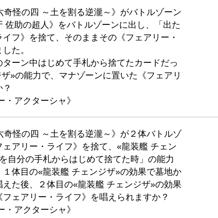
 六奇怪の四 ～土を割る逆瀧～》がバトルゾーン
牙 佐助の超人》をバトルゾーンに出し、「出た
ライフ》を捨て、そのままその《フェアリー・
ました。
のターン中はじめて手札から捨てたカードだっ
ジザ»の能力で、マナゾーンに置いた《フェアリ
か？
ー・アクターシャ》
 六奇怪の四 ～土を割る逆瀧～》が２体バトルゾ
ェアリー・ライフ》を捨て、«龍装艦 チェン
文を自分の手札からはじめて捨てた時」の能力
１体目の«龍装艦 チェンジザ»の効果で墓地か
えた後、２体目の«龍装艦 チェンジザ»の効果
《フェアリー・ライフ》を唱えられますか？
ー・アクターシャ》