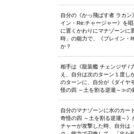
自分の《かっ飛ばす者 ラカ
イン・Re:チャージャー》を
に置くかわりにマナゾーンに
時」の能力で、《ブレイン・R
か？
相手は《龍装艦 チェンジザ /
え、自分は次のターン１度し
のターンに、自分が《ダイヤ
怪の四 ～土を割る逆瀧～≫
自分のマナゾーンに水のカードが
奇怪の四 ～土を割る逆瀧～
チャーが攻撃した時、自分は
ク」能力で召喚して、「出た