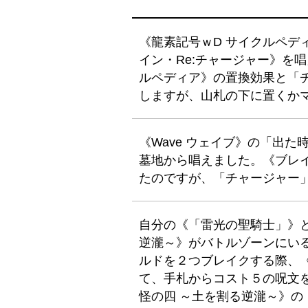
《龍素記号ｗD サイクルペデ
イン・Re:チャージャー》を
ルペディア》の置換効果と「
しますが、山札の下に置くか
《Wave ウェイブ》の「出た
墓地から唱えました。《ブレイ
たのですが、「チャージャー
自分の《「雷光の聖騎士」》と《
逆瀧～》がバトルゾーンにい
ルドを２つブレイクする際、
て、手札からコスト５の呪文を
怪の四 ～土を割る逆瀧～》