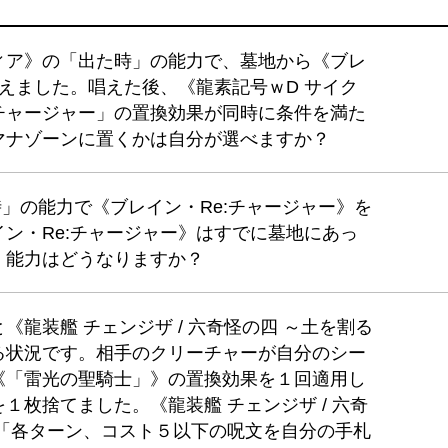
ィア》の「出た時」の能力で、墓地から《ブレ
唱えました。唱えた後、《龍素記号ｗD サイク
チャージャー」の置換効果が同時に条件を満た
マナゾーンに置くかは自分が選べますか？
時」の能力で《ブレイン・Re:チャージャー》を
ン・Re:チャージャー》はすでに墓地にあっ
」能力はどうなりますか？
龍装艦 チェンジザ / 六奇怪の四 ～土を割る
る状況です。相手のクリーチャーが自分のシー
《「雷光の聖騎士」》の置換効果を１回適用し
１枚捨てました。《龍装艦 チェンジザ / 六奇
の「各ターン、コスト５以下の呪文を自分の手札