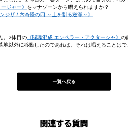
ャージャー》
をマナゾーンから唱えられますか？
ンジザ / 六奇怪の四 ～土を割る逆瀧～》
ん。2体目の
《闘魂混成 エンペラー・アクターシャ》
の
墓地以外に移動したのであれば、それは唱えることはで
）
一覧へ戻る
関連する質問