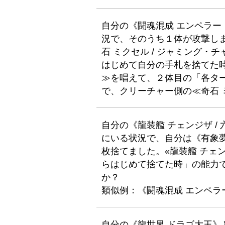
自分の《闘魂混成 エンペラ
況で、そのうち１体が攻撃し
石 ミクセル / ジャミング
はじめて自分の手札を捨てた
≫を唱えて、２体目の「各タ
で、クリーチャー側の≪奇石
自分の《龍装艦 チェンジザ /
にいる状況で、自分は《有象
枚捨てました。«龍装艦 チェ
らはじめて捨てた時」の能力
か？
類似例：《闘魂混成 エンペラ
自分の《龍世界 ドラゴ大王》と