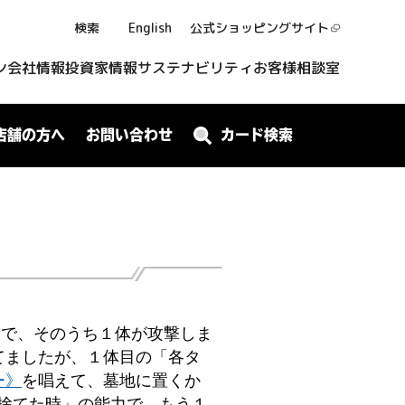
検索
English
公式ショッピング
サイト
ン
会社情報
投資家情報
サステナビリティ
お客様相談室
店舗の方へ
お問い合わせ
カード検索
況で、そのうち１体が攻撃しま
てましたが、１体目の「各タ
ー》
を唱えて、墓地に置くか
捨てた時」の能力で、もう１