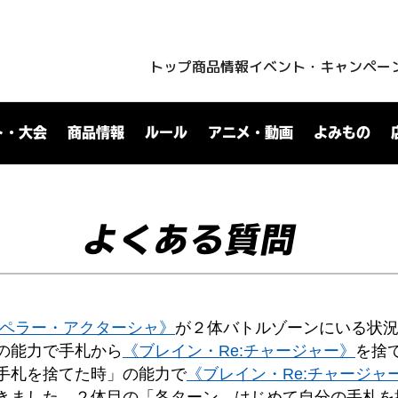
トップ
商品情報
イベント・キャンペー
ト・大会
商品情報
ルール
アニメ・動画
よみもの
よくある質問
ンペラー・アクターシャ》
が２体バトルゾーンにいる状
の能力で手札から
《ブレイン・Re:チャージャー》
を捨
手札を捨てた時」の能力で
《ブレイン・Re:チャージャ
きました。２体目の「各ターン、はじめて自分の手札を