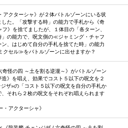
ー・アクターシャ》が２体バトルゾーンにいる状
ました。「攻撃する時」の能力で手札から《奇
・チャフ》を捨てましたが、１体目の「各ターン、
時」の能力で、呪文側の≪ジャミング・チャフ
ーン、はじめて自分の手札を捨てた時」の能力
 ミクセル≫をバトルゾーンに出せますか？
 六奇怪の四 ～土を割る逆瀧～》がバトルゾーン
夢造》を唱え、効果でコスト５以下の呪文を２
ンジザ»の「コスト５以下の呪文を自分の手札か
で、それら２枚の呪文をそれぞれ唱えられます
ー・アクターシャ》
《龍装艦 チェンジザ / 六奇怪の四 ～土を割