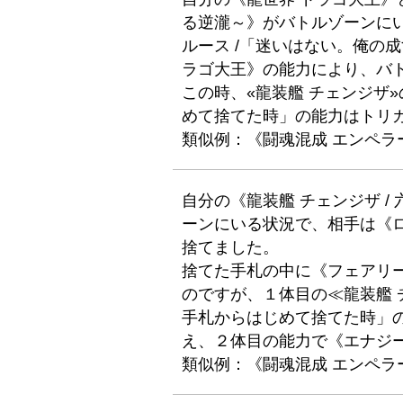
る逆瀧～》がバトルゾーンに
ルース /「迷いはない。俺の
ラゴ大王》の能力により、バ
この時、«龍装艦 チェンジザ
めて捨てた時」の能力はトリ
類似例：《闘魂混成 エンペラ
自分の《龍装艦 チェンジザ /
ーンにいる状況で、相手は《
捨てました。
捨てた手札の中に《フェアリ
のですが、１体目の≪龍装艦
手札からはじめて捨てた時」
え、２体目の能力で《エナジ
類似例：《闘魂混成 エンペラ