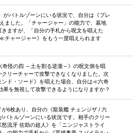
ン》がバトルゾーンにいる状況で、自分は《ブレ
唱えました。「チャージャー」の能力で、墓地
置きますが、「自分の手札から呪文を唱えた
e:チャージャー》をもう一度唱えられます
 六奇怪の四 ～土を割る逆瀧～》の呪文側を唱
かクリーチャーで攻撃できなくなりました。次
モンド・ソード》を唱えた場合、自分は≪六奇
の効果を無視して攻撃できるようになりますか？
6枚あり、自分の《龍装艦 チェンジザ / 六
》がバトルゾーンにいる状況です。相手のクリー
《怒流牙 佐助の超人》を「ニンジャストライ
時」の能力で手札から《英雄奥義 スパイラル・