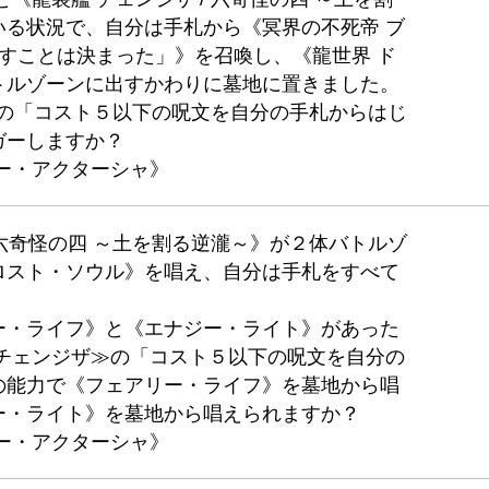
いる状況で、自分は手札から《冥界の不死帝 ブ
成すことは決まった」》を召喚し、《龍世界 ド
トルゾーンに出すかわりに墓地に置きました。
»の「コスト５以下の呪文を自分の手札からはじ
ガーしますか？
ー・アクターシャ》
 六奇怪の四 ～土を割る逆瀧～》が２体バトルゾ
ロスト・ソウル》を唱え、自分は手札をすべて
ー・ライフ》と《エナジー・ライト》があった
 チェンジザ≫の「コスト５以下の呪文を自分の
の能力で《フェアリー・ライフ》を墓地から唱
ー・ライト》を墓地から唱えられますか？
ー・アクターシャ》