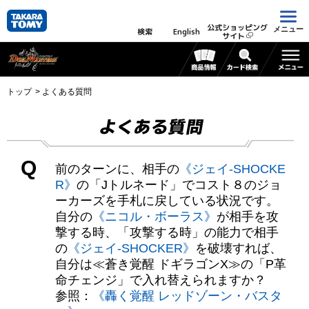
公式ショッピング
メニュー
検索
English
サイト
トップ
よくある質問
よくある質問
Q
前のターンに、相手の
《ジェイ-SHOCKE
R》
の「Jトルネード」でコスト８のジョ
ーカーズを手札に戻している状況です。
自分の
《ニコル・ボーラス》
が相手を攻
撃する時、「攻撃する時」の能力で相手
の
《ジェイ-SHOCKER》
を破壊すれば、
自分は≪蒼き覚醒 ドギラゴンX≫の「P革
命チェンジ」で入れ替えられますか？
参照：
《轟く覚醒 レッドゾーン・バスタ