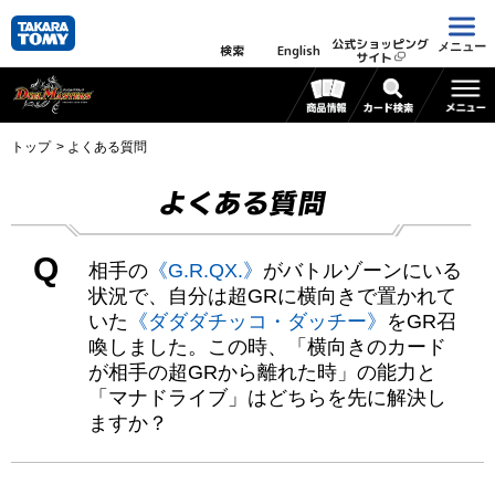
公式ショッピング
メニュー
検索
English
サイト
トップ
よくある質問
よくある質問
Q
相手の
《G.R.QX.》
がバトルゾーンにいる
状況で、自分は超GRに横向きで置かれて
いた
《ダダダチッコ・ダッチー》
をGR召
喚しました。この時、「横向きのカード
が相手の超GRから離れた時」の能力と
「マナドライブ」はどちらを先に解決し
ますか？