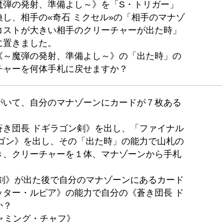
魔弾の発射、準備よし～》を「S・トリガー」
し、相手の«奇石 ミクセル»の「相手のマナゾ
コストが大きい相手のクリーチャーが出た時」
に置きました。
《～魔弾の発射、準備よし～》の「出た時」の
チャーを何体手札に戻せますか？
がいて、自分のマナゾーンにカードが７枚ある
蒼き団長 ドギラゴン剣》を出し、「ファイナル
ラゴン》を出し、その「出た時」の能力で山札の
き、クリーチャーを１体、マナゾーンから手札
ン剣》が出た後で自分のマナゾーンにあるカード
ッター・ルピア》の能力で自分の《蒼き団長 ド
か？
ジャミング・チャフ》