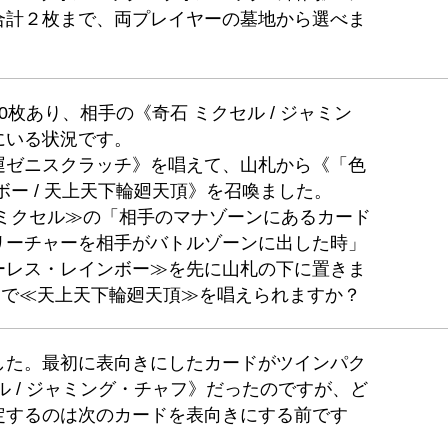
合計２枚まで、両プレイヤーの墓地から選べま
枚あり、相手の《奇石 ミクセル / ジャミン
にいる状況です。
運ゼニスクラッチ》を唱えて、山札から《「色
ボー / 天上天下輪廻天頂》を召喚ました。
 ミクセル≫の「相手のマナゾーンにあるカード
リーチャーを相手がバトルゾーンに出した時」
ーレス・レインボー≫を先に山札の下に置きま
」で≪天上天下輪廻天頂≫を唱えられますか？
した。最初に表向きにしたカードがツインパク
ル / ジャミング・チャフ》だったのですが、ど
定するのは次のカードを表向きにする前です