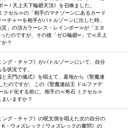
ボー / 天上天下輪廻天頂》を召喚ました。
 ミクセル≫の「相手のマナゾーンにあるカード
リーチャーを相手がバトルゾーンに出した時」
色災」の頂カラーレス・レインボー≫が「エタ
戻ったのですが、その後「ゼロ輪廻∞」で≪天上
すか？
ジャミング・チャフ》がバトルゾーンにいて、自分
ある状況です。
燼と天門の儀式》を唱えて、墓地から《聖魔連
したのですが、この《聖魔連結王 ドルファデ
ールド化する前に、相手の≪奇石 ミクセル≫
しまいますか？
ジャミング・チャフ》の呪文側を唱えた次の自分の
K・ウォズレック / ウォズレックの審問》の