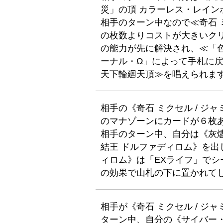
災」の頂 カラーレス・レイン
相手のターン中なので≪奇石
の枚数よりコストが大きいク
の能力が先に解決され、≪「
ーナル・Ω」によって手札に
天下輪廻天頂≫を唱えられま
相手の《奇石 ミクセル / 
のマナゾーンにカードが６枚
相手のターン中、自分は《灰
結王 ドルファディロム》を出
ィロム》は「EXライフ」でシ
の効果で山札の下に置かれて
相手が《奇石 ミクセル / 
ターン中、自分の《サイバー・